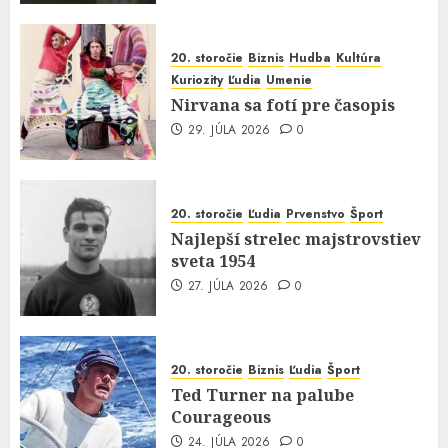
20. storočie
Biznis
Hudba
Kultúra
Kuriozity
Ľudia
Umenie
Nirvana sa fotí pre časopis
29. JÚLA 2026
0
20. storočie
Ľudia
Prvenstvo
Šport
Najlepší strelec majstrovstiev
sveta 1954
27. JÚLA 2026
0
20. storočie
Biznis
Ľudia
Šport
Ted Turner na palube
Courageous
24. JÚLA 2026
0