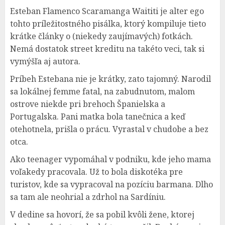
Esteban Flamenco Scaramanga Waititi je alter ego
tohto príležitostného pisálka, ktorý kompiluje tieto
krátke články o (niekedy zaujímavých) fotkách.
Nemá dostatok street kreditu na takéto veci, tak si
vymýšľa aj autora.
Príbeh Estebana nie je krátky, zato tajomný. Narodil
sa lokálnej femme fatal, na zabudnutom, malom
ostrove niekde pri brehoch Španielska a
Portugalska. Pani matka bola tanečnica a keď
otehotnela, prišla o prácu. Vyrastal v chudobe a bez
otca.
Ako teenager vypomáhal v podniku, kde jeho mama
voľakedy pracovala. Už to bola diskotéka pre
turistov, kde sa vypracoval na pozíciu barmana. Dlho
sa tam ale neohrial a zdrhol na Sardíniu.
V dedine sa hovorí, že sa pobil kvôli žene, ktorej