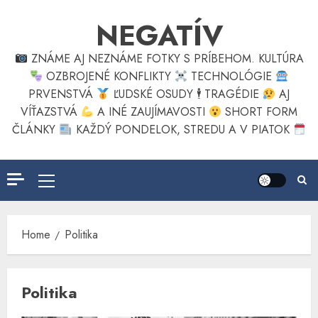
Skip
NEGATÍV
to
content
ZNÁME AJ NEZNÁME FOTKY S PRÍBEHOM. KULTÚRA
OZBROJENÉ KONFLIKTY
TECHNOLÓGIE
PRVENSTVÁ
ĽUDSKÉ OSUDY 🕴
TRAGÉDIE
AJ
VÍŤAZSTVÁ
A INÉ ZAUJÍMAVOSTI
SHORT FORM
ČLÁNKY
KAŽDÝ PONDELOK, STREDU A V PIATOK
Primary
Menu
Home
Politika
Politika