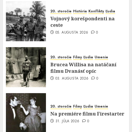
20. storočie
História
Konflikty
Ľudia
Vojnový korešpondenti na
ceste
05. AUGUSTA 2026
0
20. storočie
Filmy
Ľudia
Umenie
Brucea Willisa na natáčaní
filmu Dvanásť opíc
03. AUGUSTA 2026
0
20. storočie
Filmy
Ľudia
Umenie
Na premiére filmu Firestarter
31. JÚLA 2026
0