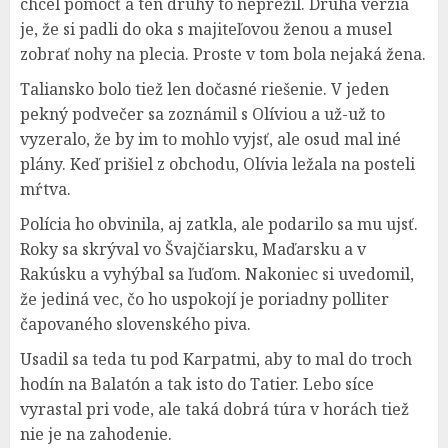
chcel pomôcť a ten druhý to neprežil. Druhá verzia
je, že si padli do oka s majiteľovou ženou a musel
zobrať nohy na plecia. Proste v tom bola nejaká žena.
Taliansko bolo tiež len dočasné riešenie. V jeden
pekný podvečer sa zoznámil s Olíviou a už-už to
vyzeralo, že by im to mohlo vyjsť, ale osud mal iné
plány. Keď prišiel z obchodu, Olívia ležala na posteli
mŕtva.
Polícia ho obvinila, aj zatkla, ale podarilo sa mu ujsť.
Roky sa skrýval vo Švajčiarsku, Maďarsku a v
Rakúsku a vyhýbal sa ľuďom. Nakoniec si uvedomil,
že jediná vec, čo ho uspokojí je poriadny polliter
čapovaného slovenského piva.
Usadil sa teda tu pod Karpatmi, aby to mal do troch
hodín na Balatón a tak isto do Tatier. Lebo síce
vyrastal pri vode, ale taká dobrá túra v horách tiež
nie je na zahodenie.