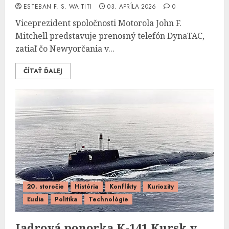
ESTEBAN F. S. WAITITI
03. APRÍLA 2026
0
Viceprezident spoločnosti Motorola John F.
Mitchell predstavuje prenosný telefón DynaTAC,
zatiaľ čo Newyorčania v...
ČÍTAŤ ĎALEJ
20. storočie
História
Konflikty
Kuriozity
Ľudia
Politika
Technológie
Jadrová ponorka K-141 Kursk v