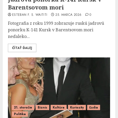
Barentsovom mori
ESTEBAN F. S. WAITITI
25. MARCA 2026
0
Fotografia z roku 1999 zobrazuje ruskú jadrovú
ponorku K-141 Kursk v Barentsovom mori
neďaleko...
ČÍTAŤ ĎALEJ
21. storočie
Biznis
Kultúra
Kuriozity
Ľudia
Politika