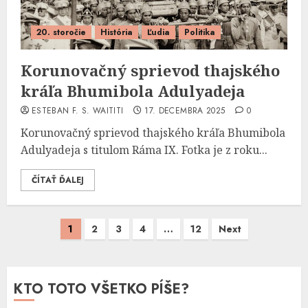
20. storočie
História
Ľudia
Politika
Korunovačný sprievod thajského
kráľa Bhumibola Adulyadeja
ESTEBAN F. S. WAITITI
17. DECEMBRA 2025
0
Korunovačný sprievod thajského kráľa Bhumibola
Adulyadeja s titulom Ráma IX. Fotka je z roku...
ČÍTAŤ ĎALEJ
Stránkovanie
1
2
3
4
…
12
Next
príspevkov
KTO TOTO VŠETKO PÍŠE?