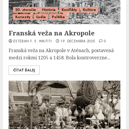
20. storočie
História
Konflikty
Kultúra
Kuriozity
Ľudia
Politika
Franská veža na Akropole
ESTEBAN F. S. WAITITI
19. DECEMBRA 2025
0
Franská veža na Akropole v Aténach, postavená
medzi rokmi 1205 a 1458. Bola kontroverzne...
ČÍTAŤ ĎALEJ