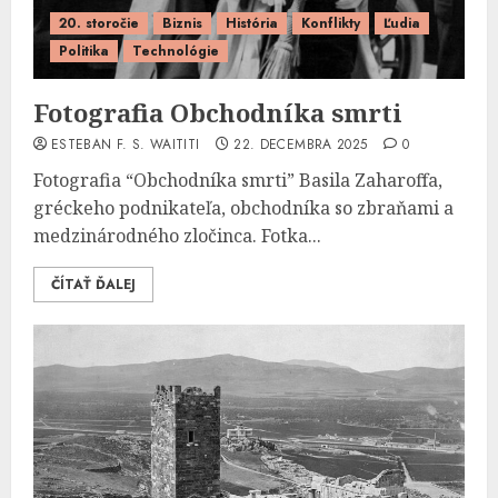
20. storočie
Biznis
História
Konflikty
Ľudia
Politika
Technológie
Fotografia Obchodníka smrti
ESTEBAN F. S. WAITITI
22. DECEMBRA 2025
0
Fotografia “Obchodníka smrti” Basila Zaharoffa,
gréckeho podnikateľa, obchodníka so zbraňami a
medzinárodného zločinca. Fotka...
ČÍTAŤ ĎALEJ