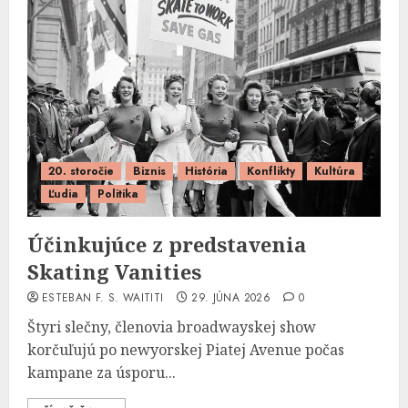
20. storočie
Biznis
História
Konflikty
Kultúra
Ľudia
Politika
Účinkujúce z predstavenia
Skating Vanities
ESTEBAN F. S. WAITITI
29. JÚNA 2026
0
Štyri slečny, členovia broadwayskej show
korčuľujú po newyorskej Piatej Avenue počas
kampane za úsporu...