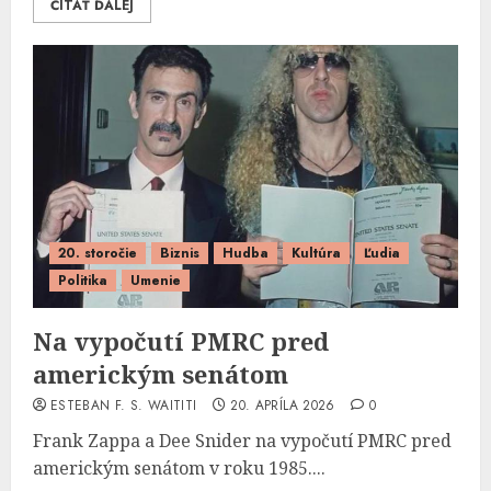
ČÍTAŤ ĎALEJ
20. storočie
Biznis
Hudba
Kultúra
Ľudia
Politika
Umenie
Na vypočutí PMRC pred
americkým senátom
ESTEBAN F. S. WAITITI
20. APRÍLA 2026
0
Frank Zappa a Dee Snider na vypočutí PMRC pred
americkým senátom v roku 1985....