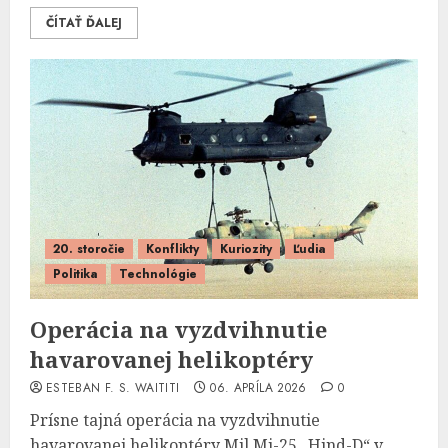
ČÍTAŤ ĎALEJ
20. storočie
Konflikty
Kuriozity
Ľudia
Politika
Technológie
Operácia na vyzdvihnutie
havarovanej helikoptéry
ESTEBAN F. S. WAITITI
06. APRÍLA 2026
0
Prísne tajná operácia na vyzdvihnutie
havarovanej helikoptéry Mil Mi-25 „Hind-D“ v