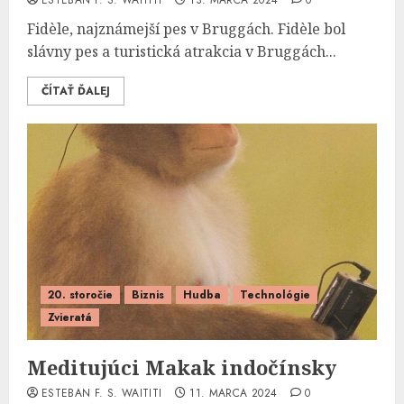
ESTEBAN F. S. WAITITI
13. MARCA 2024
0
Fidèle, najznámejší pes v Bruggách. Fidèle bol
slávny pes a turistická atrakcia v Bruggách...
ČÍTAŤ ĎALEJ
20. storočie
Biznis
Hudba
Technológie
Zvieratá
Meditujúci Makak indočínsky
ESTEBAN F. S. WAITITI
11. MARCA 2024
0