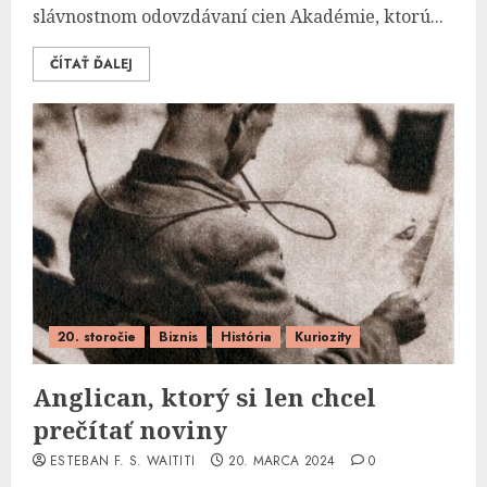
slávnostnom odovzdávaní cien Akadémie, ktorú...
ČÍTAŤ ĎALEJ
20. storočie
Biznis
História
Kuriozity
Anglican, ktorý si len chcel
prečítať noviny
ESTEBAN F. S. WAITITI
20. MARCA 2024
0