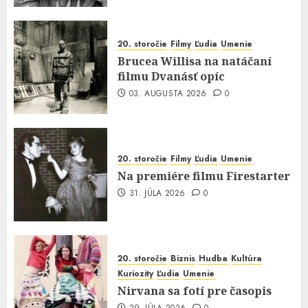
20. storočie
Filmy
Ľudia
Umenie
Brucea Willisa na natáčaní
filmu Dvanásť opíc
03. AUGUSTA 2026
0
20. storočie
Filmy
Ľudia
Umenie
Na premiére filmu Firestarter
31. JÚLA 2026
0
20. storočie
Biznis
Hudba
Kultúra
Kuriozity
Ľudia
Umenie
Nirvana sa fotí pre časopis
29. JÚLA 2026
0