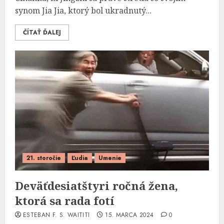
synom Jia Jia, ktorý bol ukradnutý...
ČÍTAŤ ĎALEJ
21. storočie
Ľudia
Umenie
Deväťdesiatštyri ročná žena,
ktorá sa rada fotí
ESTEBAN F. S. WAITITI
15. MARCA 2024
0