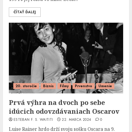
ČÍTAŤ ĎALEJ
20. storočie
Biznis
Filmy
Prvenstvo
Umenie
Prvá výhra na dvoch po sebe
idúcich odovzdávaniach Oscarov
ESTEBAN F. S. WAITITI
22. MARCA 2024
0
Luise Rainer hrdo drží svoju sošku Oscara na 9.