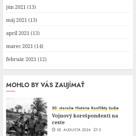
jún 2021
(13)
máj 2021
(13)
apríl 2021
(13)
marec 2021
(14)
február 2021
(12)
MOHLO BY VÁS ZAUJÍMAŤ
20. storočie
História
Konflikty
Ľudia
Vojnový korešpondenti na
ceste
05. AUGUSTA 2026
0