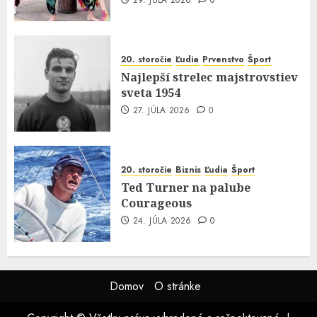
20. storočie
Ľudia
Prvenstvo
Šport
Najlepší strelec majstrovstiev
sveta 1954
27. JÚLA 2026
0
20. storočie
Biznis
Ľudia
Šport
Ted Turner na palube
Courageous
24. JÚLA 2026
0
Domov
O stránke