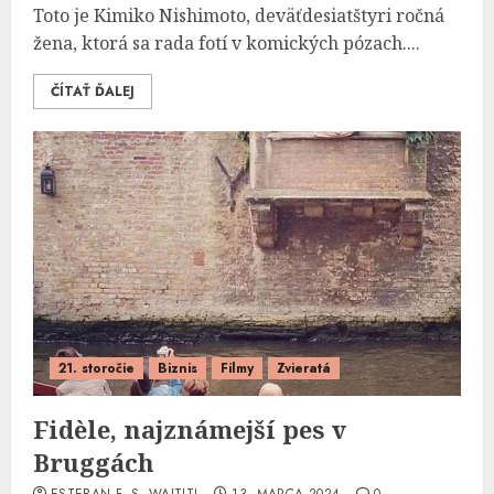
Toto je Kimiko Nishimoto, deväťdesiatštyri ročná
žena, ktorá sa rada fotí v komických pózach....
ČÍTAŤ ĎALEJ
21. storočie
Biznis
Filmy
Zvieratá
Fidèle, najznámejší pes v
Bruggách