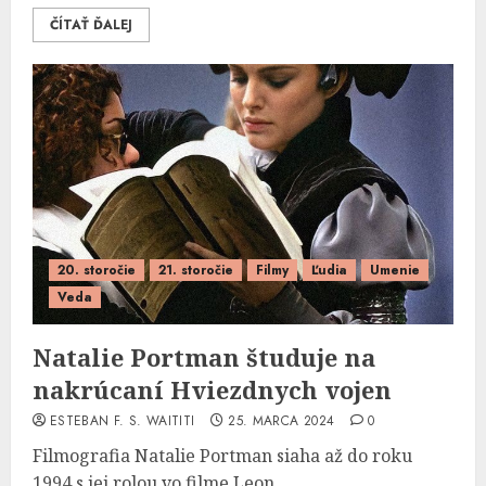
ČÍTAŤ ĎALEJ
20. storočie
21. storočie
Filmy
Ľudia
Umenie
Veda
Natalie Portman študuje na
nakrúcaní Hviezdnych vojen
ESTEBAN F. S. WAITITI
25. MARCA 2024
0
Filmografia Natalie Portman siaha až do roku
1994 s jej rolou vo filme Leon...