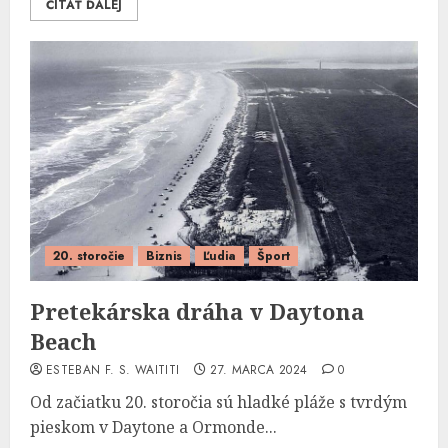
ČÍTAŤ ĎALEJ
20. storočie
Biznis
Ľudia
Šport
Pretekárska dráha v Daytona
Beach
ESTEBAN F. S. WAITITI
27. MARCA 2024
0
Od začiatku 20. storočia sú hladké pláže s tvrdým
pieskom v Daytone a Ormonde...