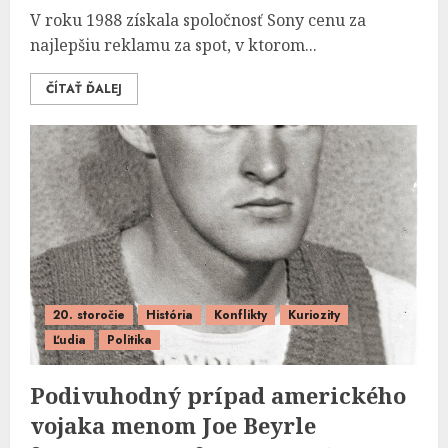
V roku 1988 získala spoločnosť Sony cenu za
najlepšiu reklamu za spot, v ktorom...
ČÍTAŤ ĎALEJ
20. storočie
História
Konflikty
Kuriozity
Ľudia
Politika
Podivuhodný prípad amerického
vojaka menom Joe Beyrle