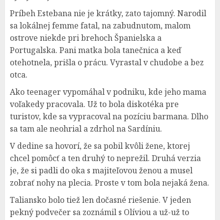
Príbeh Estebana nie je krátky, zato tajomný. Narodil
sa lokálnej femme fatal, na zabudnutom, malom
ostrove niekde pri brehoch Španielska a
Portugalska. Pani matka bola tanečnica a keď
otehotnela, prišla o prácu. Vyrastal v chudobe a bez
otca.
Ako teenager vypomáhal v podniku, kde jeho mama
voľakedy pracovala. Už to bola diskotéka pre
turistov, kde sa vypracoval na pozíciu barmana. Dlho
sa tam ale neohrial a zdrhol na Sardíniu.
V dedine sa hovorí, že sa pobil kvôli žene, ktorej
chcel pomôcť a ten druhý to neprežil. Druhá verzia
je, že si padli do oka s majiteľovou ženou a musel
zobrať nohy na plecia. Proste v tom bola nejaká žena.
Taliansko bolo tiež len dočasné riešenie. V jeden
pekný podvečer sa zoznámil s Olíviou a už-už to