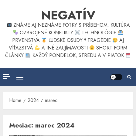
Skip
NEGATÍV
to
content
ZNÁME AJ NEZNÁME FOTKY S PRÍBEHOM. KULTÚRA
OZBROJENÉ KONFLIKTY
TECHNOLÓGIE
PRVENSTVÁ
ĽUDSKÉ OSUDY 🕴
TRAGÉDIE
AJ
VÍŤAZSTVÁ
A INÉ ZAUJÍMAVOSTI
SHORT FORM
ČLÁNKY
KAŽDÝ PONDELOK, STREDU A V PIATOK
Primary
Menu
Home
2024
marec
Mesiac:
marec 2024