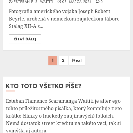
ESTEBAN F. S. WAITITI
08. MARCA 2024
0
Fotografia amerického vojaka Joseph Robert
Beyrle, urobená v nemeckom zajateckom tábore
Stalag XII-A z...
ČÍTAŤ ĎALEJ
Stránkovanie
1
2
Next
príspevkov
KTO TOTO VŠETKO PÍŠE?
Esteban Flamenco Scaramanga Waititi je alter ego
tohto príležitostného pisálka, ktorý kompiluje tieto
krátke články o (niekedy zaujímavých) fotkách.
Nemá dostatok street kreditu na takéto veci, tak si
vymýšľa aj autora.