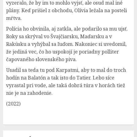
vyzeralo, že by im to mohlo vyjsť, ale osud mal iné
plány. Keď prišiel z obchodu, Olívia ležala na posteli
mŕtva.
Polícia ho obvinila, aj zatkla, ale podarilo sa mu ujsť.
Roky sa skrýval vo Švajčiarsku, Maďarsku a v
Rakúsku a vyhýbal sa ľuďom. Nakoniec si uvedomil,
že jediná vec, čo ho uspokojí je poriadny polliter
čapovaného slovenského piva.
Usadil sa teda tu pod Karpatmi, aby to mal do troch
hodín na Balatón a tak isto do Tatier. Lebo síce
vyrastal pri vode, ale taká dobrá túra v horách tiež
nie je na zahodenie.
(2022)