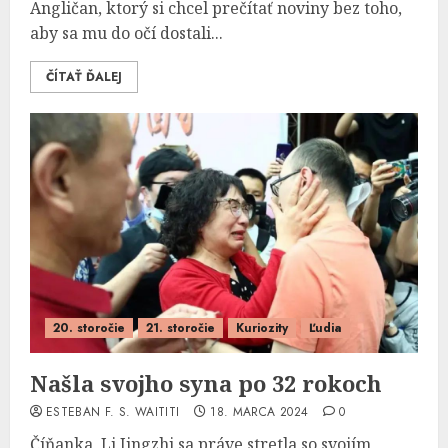
Angličan, ktorý si chcel prečítať noviny bez toho,
aby sa mu do očí dostali...
ČÍTAŤ ĎALEJ
20. storočie
21. storočie
Kuriozity
Ľudia
Našla svojho syna po 32 rokoch
ESTEBAN F. S. WAITITI
18. MARCA 2024
0
Číňanka, Li Jingzhi sa práve stretla so svojím