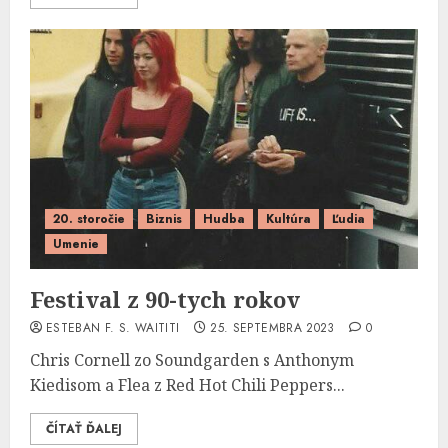
20. storočie
Biznis
Hudba
Kultúra
Ľudia
Umenie
Festival z 90-tych rokov
ESTEBAN F. S. WAITITI
25. SEPTEMBRA 2023
0
Chris Cornell zo Soundgarden s Anthonym
Kiedisom a Flea z Red Hot Chili Peppers...
ČÍTAŤ ĎALEJ