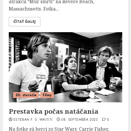
atrakcii “Múr smrti” na Revere Beach,
Massachusetts. Fotka...
ČÍTAŤ ĎALEJ
20. storočie
Filmy
Prestavka počas natáčania
ESTEBAN F. S. WAITITI
08. SEPTEMBRA 2023
0
Na fotke sú herci zo Star Wars: Carrie Fisher,