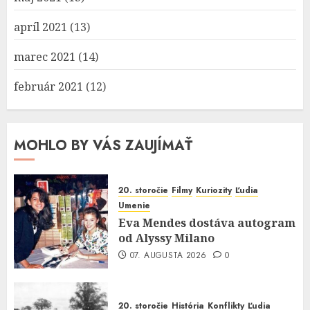
apríl 2021
(13)
marec 2021
(14)
február 2021
(12)
MOHLO BY VÁS ZAUJÍMAŤ
20. storočie
Filmy
Kuriozity
Ľudia
Umenie
Eva Mendes dostáva autogram
od Alyssy Milano
07. AUGUSTA 2026
0
20. storočie
História
Konflikty
Ľudia