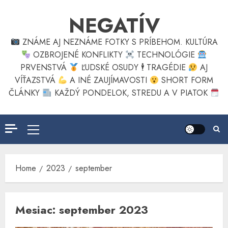
Skip
NEGATÍV
to
content
ZNÁME AJ NEZNÁME FOTKY S PRÍBEHOM. KULTÚRA
OZBROJENÉ KONFLIKTY
TECHNOLÓGIE
PRVENSTVÁ
ĽUDSKÉ OSUDY 🕴
TRAGÉDIE
AJ
VÍŤAZSTVÁ
A INÉ ZAUJÍMAVOSTI
SHORT FORM
ČLÁNKY
KAŽDÝ PONDELOK, STREDU A V PIATOK
Primary
Menu
Home
2023
september
Mesiac:
september 2023