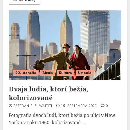
ČÍTAŤ ĎALEJ
20. storočie
Biznis
Kultúra
Umenie
Dvaja ludia, ktorí bežia,
kolorizované
ESTEBAN F. S. WAITITI
15. SEPTEMBRA 2023
0
Fotografia dvoch ľudí, ktorí bežia po ulici v New
Yorku v roku 1960, kolorizované....