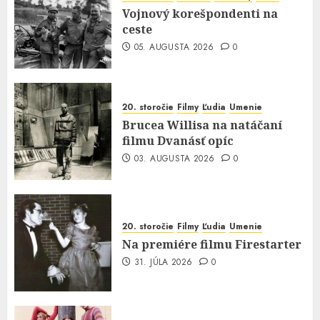
Vojnový korešpondenti na
ceste
05. AUGUSTA 2026
0
20. storočie
Filmy
Ľudia
Umenie
Brucea Willisa na natáčaní
filmu Dvanásť opíc
03. AUGUSTA 2026
0
20. storočie
Filmy
Ľudia
Umenie
Na premiére filmu Firestarter
31. JÚLA 2026
0