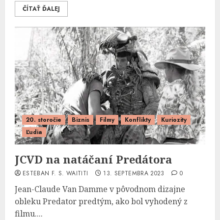
ČÍTAŤ ĎALEJ
20. storočie
Biznis
Filmy
Konflikty
Kuriozity
Ľudia
JCVD na natáčaní Predátora
ESTEBAN F. S. WAITITI
13. SEPTEMBRA 2023
0
Jean-Claude Van Damme v pôvodnom dizajne
obleku Predator predtým, ako bol vyhodený z
filmu....