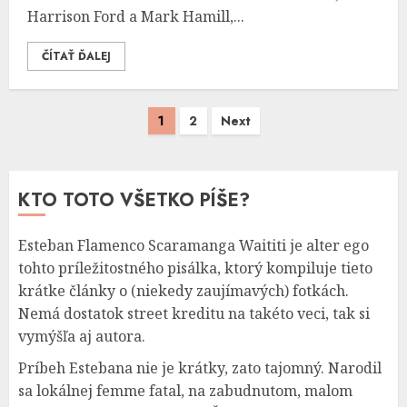
Harrison Ford a Mark Hamill,...
ČÍTAŤ ĎALEJ
Stránkovanie
1
2
Next
príspevkov
KTO TOTO VŠETKO PÍŠE?
Esteban Flamenco Scaramanga Waititi je alter ego
tohto príležitostného pisálka, ktorý kompiluje tieto
krátke články o (niekedy zaujímavých) fotkách.
Nemá dostatok street kreditu na takéto veci, tak si
vymýšľa aj autora.
Príbeh Estebana nie je krátky, zato tajomný. Narodil
sa lokálnej femme fatal, na zabudnutom, malom