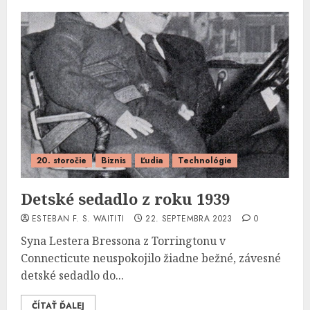
20. storočie
Biznis
Ľudia
Technológie
Detské sedadlo z roku 1939
ESTEBAN F. S. WAITITI
22. SEPTEMBRA 2023
0
Syna Lestera Bressona z Torringtonu v
Connecticute neuspokojilo žiadne bežné, závesné
detské sedadlo do...
ČÍTAŤ ĎALEJ