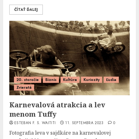
ČÍTAŤ ĎALEJ
20. storočie
Biznis
Kultúra
Kuriozity
Ľudia
Zvieratá
Karnevalová atrakcia a lev
menom Tuffy
ESTEBAN F. S. WAITITI
11. SEPTEMBRA 2023
0
Fotografia leva v sajdkáre na karnevalovej