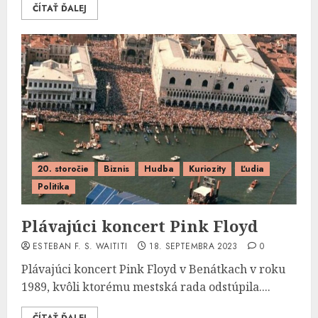
ČÍTAŤ ĎALEJ
20. storočie
Biznis
Hudba
Kuriozity
Ľudia
Politika
Plávajúci koncert Pink Floyd
ESTEBAN F. S. WAITITI
18. SEPTEMBRA 2023
0
Plávajúci koncert Pink Floyd v Benátkach v roku
1989, kvôli ktorému mestská rada odstúpila....