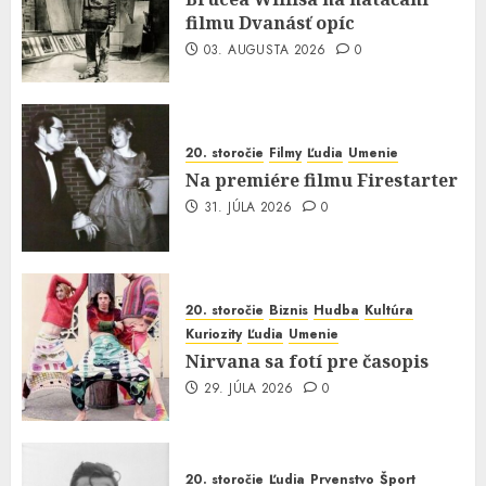
filmu Dvanásť opíc
03. AUGUSTA 2026
0
20. storočie
Filmy
Ľudia
Umenie
Na premiére filmu Firestarter
31. JÚLA 2026
0
20. storočie
Biznis
Hudba
Kultúra
Kuriozity
Ľudia
Umenie
Nirvana sa fotí pre časopis
29. JÚLA 2026
0
20. storočie
Ľudia
Prvenstvo
Šport