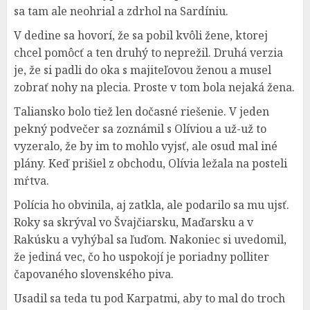
sa tam ale neohrial a zdrhol na Sardíniu.
V dedine sa hovorí, že sa pobil kvôli žene, ktorej
chcel pomôcť a ten druhý to neprežil. Druhá verzia
je, že si padli do oka s majiteľovou ženou a musel
zobrať nohy na plecia. Proste v tom bola nejaká žena.
Taliansko bolo tiež len dočasné riešenie. V jeden
pekný podvečer sa zoznámil s Olíviou a už-už to
vyzeralo, že by im to mohlo vyjsť, ale osud mal iné
plány. Keď prišiel z obchodu, Olívia ležala na posteli
mŕtva.
Polícia ho obvinila, aj zatkla, ale podarilo sa mu ujsť.
Roky sa skrýval vo Švajčiarsku, Maďarsku a v
Rakúsku a vyhýbal sa ľuďom. Nakoniec si uvedomil,
že jediná vec, čo ho uspokojí je poriadny polliter
čapovaného slovenského piva.
Usadil sa teda tu pod Karpatmi, aby to mal do troch