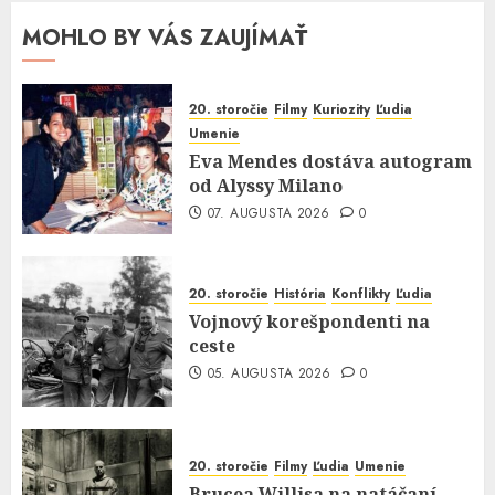
MOHLO BY VÁS ZAUJÍMAŤ
20. storočie
Filmy
Kuriozity
Ľudia
Umenie
Eva Mendes dostáva autogram
od Alyssy Milano
07. AUGUSTA 2026
0
20. storočie
História
Konflikty
Ľudia
Vojnový korešpondenti na
ceste
05. AUGUSTA 2026
0
20. storočie
Filmy
Ľudia
Umenie
Brucea Willisa na natáčaní