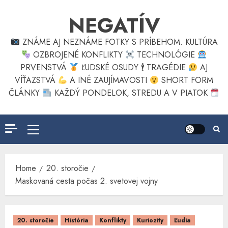
Skip
NEGATÍV
to
content
ZNÁME AJ NEZNÁME FOTKY S PRÍBEHOM. KULTÚRA
OZBROJENÉ KONFLIKTY
TECHNOLÓGIE
PRVENSTVÁ
ĽUDSKÉ OSUDY 🕴
TRAGÉDIE
AJ
VÍŤAZSTVÁ
A INÉ ZAUJÍMAVOSTI
SHORT FORM
ČLÁNKY
KAŽDÝ PONDELOK, STREDU A V PIATOK
Primary
Menu
Home
20. storočie
Maskovaná cesta počas 2. svetovej vojny
20. storočie
História
Konflikty
Kuriozity
Ľudia