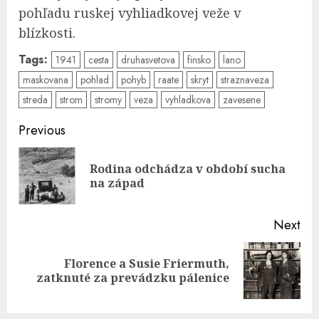
pohľadu ruskej vyhliadkovej veže v ​​
blízkosti.
Tags:
1941
cesta
druhasvetova
finsko
lano
maskovana
pohlad
pohyb
raate
skryt
straznaveza
streda
strom
stromy
veza
vyhladkova
zavesene
Post
Previous
navigation
Rodina odchádza v období sucha
Pre
na západ
pos
Next
Florence a Susie Friermuth,
Next
zatknuté za prevádzku pálenice
post: