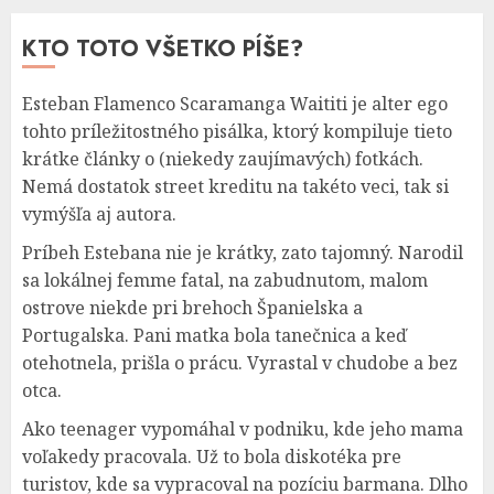
KTO TOTO VŠETKO PÍŠE?
Esteban Flamenco Scaramanga Waititi je alter ego
tohto príležitostného pisálka, ktorý kompiluje tieto
krátke články o (niekedy zaujímavých) fotkách.
Nemá dostatok street kreditu na takéto veci, tak si
vymýšľa aj autora.
Príbeh Estebana nie je krátky, zato tajomný. Narodil
sa lokálnej femme fatal, na zabudnutom, malom
ostrove niekde pri brehoch Španielska a
Portugalska. Pani matka bola tanečnica a keď
otehotnela, prišla o prácu. Vyrastal v chudobe a bez
otca.
Ako teenager vypomáhal v podniku, kde jeho mama
voľakedy pracovala. Už to bola diskotéka pre
turistov, kde sa vypracoval na pozíciu barmana. Dlho