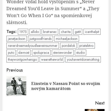
Wonder vzdal hold vystúpením s „Never
Dreamed You’d Leave in Summer“ a „They
Won’t Go When I Go“ na spomienkovej
slávnosti.
Tags:
1975
allido
bratranec
charita
getit
icanthelpit
janetjackson
justgoodfriends
michaeljackson
neverdreamedyoudleaveinsummer
pondelok
priatelstvo
puto
slavnost
spolupraca
steviewonder
studio
theywontgowhenigo
wearetheworld
youhaventdonenothing
Post
Previous
navigation
Einstein v Nassau Point so svojím
Pre
novým kamarátom
pos
Next