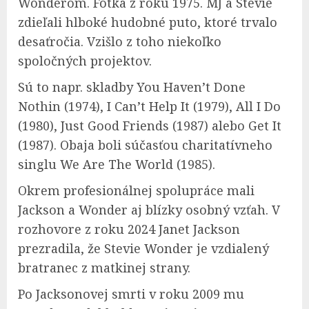
Wonderom. Fotka z roku 1975. MJ a Stevie
zdieľali hlboké hudobné puto, ktoré trvalo
desaťročia. Vzišlo z toho niekoľko
spoločných projektov.
Sú to napr. skladby You Haven’t Done
Nothin (1974), I Can’t Help It (1979), All I Do
(1980), Just Good Friends (1987) alebo Get It
(1987). Obaja boli súčasťou charitatívneho
singlu We Are The World (1985).
Okrem profesionálnej spolupráce mali
Jackson a Wonder aj blízky osobný vzťah. V
rozhovore z roku 2024 Janet Jackson
prezradila, že Stevie Wonder je vzdialený
bratranec z matkinej strany.
Po Jacksonovej smrti v roku 2009 mu