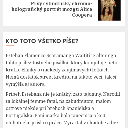
Prvý cylindrický chromo-
Next
holografický portrét mozgu Alice
post:
Coopera
KTO TOTO VŠETKO PÍŠE?
Esteban Flamenco Scaramanga Waititi je alter ego
tohto príležitostného pisálka, ktorý kompiluje tieto
krátke články o (niekedy zaujímavých) fotkách.
Nemá dostatok street kreditu na takéto veci, tak si
vymýšľa aj autora.
Príbeh Estebana nie je krátky, zato tajomný. Narodil
sa lokálnej femme fatal, na zabudnutom, malom
ostrove niekde pri brehoch Španielska a
Portugalska. Pani matka bola tanečnica a keď
otehotnela, prišla o prácu. Vyrastal v chudobe a bez