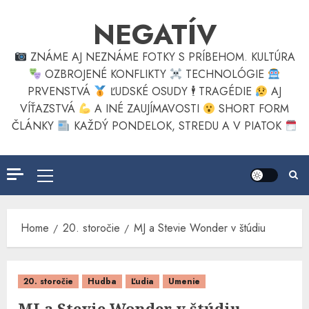
Skip
NEGATÍV
to
content
ZNÁME AJ NEZNÁME FOTKY S PRÍBEHOM. KULTÚRA
OZBROJENÉ KONFLIKTY
TECHNOLÓGIE
PRVENSTVÁ
ĽUDSKÉ OSUDY 🕴
TRAGÉDIE
AJ
VÍŤAZSTVÁ
A INÉ ZAUJÍMAVOSTI
SHORT FORM
ČLÁNKY
KAŽDÝ PONDELOK, STREDU A V PIATOK
Primary
Menu
Home
20. storočie
MJ a Stevie Wonder v štúdiu
20. storočie
Hudba
Ľudia
Umenie
MJ a Stevie Wonder v štúdiu