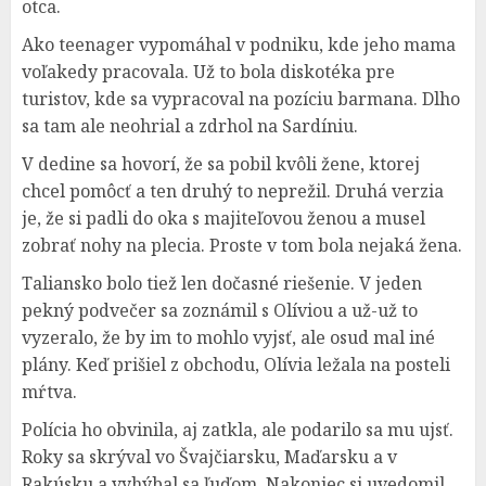
otca.
Ako teenager vypomáhal v podniku, kde jeho mama
voľakedy pracovala. Už to bola diskotéka pre
turistov, kde sa vypracoval na pozíciu barmana. Dlho
sa tam ale neohrial a zdrhol na Sardíniu.
V dedine sa hovorí, že sa pobil kvôli žene, ktorej
chcel pomôcť a ten druhý to neprežil. Druhá verzia
je, že si padli do oka s majiteľovou ženou a musel
zobrať nohy na plecia. Proste v tom bola nejaká žena.
Taliansko bolo tiež len dočasné riešenie. V jeden
pekný podvečer sa zoznámil s Olíviou a už-už to
vyzeralo, že by im to mohlo vyjsť, ale osud mal iné
plány. Keď prišiel z obchodu, Olívia ležala na posteli
mŕtva.
Polícia ho obvinila, aj zatkla, ale podarilo sa mu ujsť.
Roky sa skrýval vo Švajčiarsku, Maďarsku a v
Rakúsku a vyhýbal sa ľuďom. Nakoniec si uvedomil,