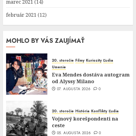
marec 2021
(14)
február 2021
(12)
MOHLO BY VÁS ZAUJÍMAŤ
20. storočie
Filmy
Kuriozity
Ľudia
Umenie
Eva Mendes dostáva autogram
od Alyssy Milano
07. AUGUSTA 2026
0
20. storočie
História
Konflikty
Ľudia
Vojnový korešpondenti na
ceste
05. AUGUSTA 2026
0