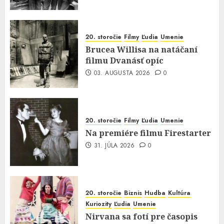
20. storočie
Filmy
Ľudia
Umenie
Brucea Willisa na natáčaní
filmu Dvanásť opíc
03. AUGUSTA 2026
0
20. storočie
Filmy
Ľudia
Umenie
Na premiére filmu Firestarter
31. JÚLA 2026
0
20. storočie
Biznis
Hudba
Kultúra
Kuriozity
Ľudia
Umenie
Nirvana sa fotí pre časopis