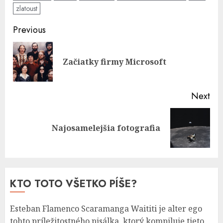
zlatoust
Post
Previous
navigation
Pre
Začiatky firmy Microsoft
pos
Next
Next
Najosamelejšia fotografia
post:
KTO TOTO VŠETKO PÍŠE?
Esteban Flamenco Scaramanga Waititi je alter ego
tohto príležitostného pisálka, ktorý kompiluje tieto