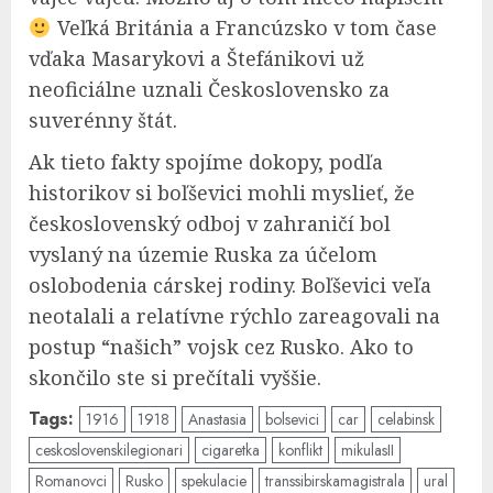
Veľká Británia a Francúzsko v tom čase
vďaka Masarykovi a Štefánikovi už
neoficiálne uznali Československo za
suverénny štát.
Ak tieto fakty spojíme dokopy, podľa
historikov si boľševici mohli myslieť, že
československý odboj v zahraničí bol
vyslaný na územie Ruska za účelom
oslobodenia cárskej rodiny. Boľševici veľa
neotalali a relatívne rýchlo zareagovali na
postup “našich” vojsk cez Rusko. Ako to
skončilo ste si prečítali vyššie.
Tags:
1916
1918
Anastasia
bolsevici
car
celabinsk
ceskoslovenskilegionari
cigaretka
konflikt
mikulasII
Romanovci
Rusko
spekulacie
transsibirskamagistrala
ural