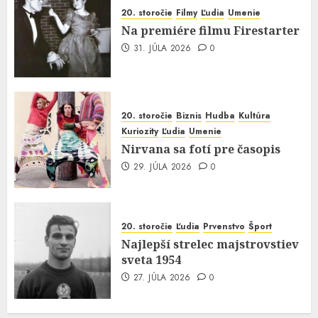
20. storočie
Filmy
Ľudia
Umenie
Na premiére filmu Firestarter
31. JÚLA 2026
0
20. storočie
Biznis
Hudba
Kultúra
Kuriozity
Ľudia
Umenie
Nirvana sa fotí pre časopis
29. JÚLA 2026
0
20. storočie
Ľudia
Prvenstvo
Šport
Najlepší strelec majstrovstiev
sveta 1954
27. JÚLA 2026
0