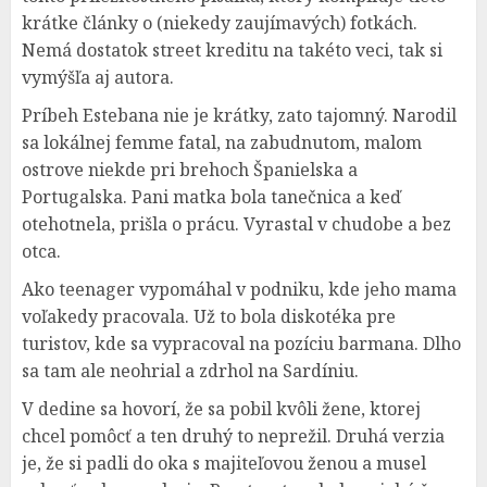
krátke články o (niekedy zaujímavých) fotkách.
Nemá dostatok street kreditu na takéto veci, tak si
vymýšľa aj autora.
Príbeh Estebana nie je krátky, zato tajomný. Narodil
sa lokálnej femme fatal, na zabudnutom, malom
ostrove niekde pri brehoch Španielska a
Portugalska. Pani matka bola tanečnica a keď
otehotnela, prišla o prácu. Vyrastal v chudobe a bez
otca.
Ako teenager vypomáhal v podniku, kde jeho mama
voľakedy pracovala. Už to bola diskotéka pre
turistov, kde sa vypracoval na pozíciu barmana. Dlho
sa tam ale neohrial a zdrhol na Sardíniu.
V dedine sa hovorí, že sa pobil kvôli žene, ktorej
chcel pomôcť a ten druhý to neprežil. Druhá verzia
je, že si padli do oka s majiteľovou ženou a musel