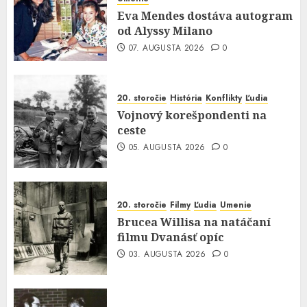
Eva Mendes dostáva autogram
od Alyssy Milano
07. AUGUSTA 2026
0
20. storočie
História
Konflikty
Ľudia
Vojnový korešpondenti na
ceste
05. AUGUSTA 2026
0
20. storočie
Filmy
Ľudia
Umenie
Brucea Willisa na natáčaní
filmu Dvanásť opíc
03. AUGUSTA 2026
0