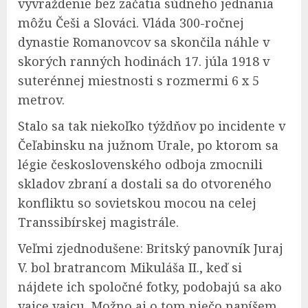
vyvraždenie bez začatia súdneho jednania
môžu Češi a Slováci. Vláda 300-ročnej
dynastie Romanovcov sa skončila náhle v
skorých ranných hodinách 17. júla 1918 v
suterénnej miestnosti s rozmermi 6 x 5
metrov.
Stalo sa tak niekoľko týždňov po incidente v
Čeľabinsku na južnom Urale, po ktorom sa
légie československého odboja zmocnili
skladov zbraní a dostali sa do otvoreného
konfliktu so sovietskou mocou na celej
Transsibírskej magistrále.
Veľmi zjednodušene: Britský panovník Juraj
V. bol bratrancom Mikuláša II., keď si
nájdete ich spoločné fotky, podobajú sa ako
vajce vajcu. Možno aj o tom niečo napíšem