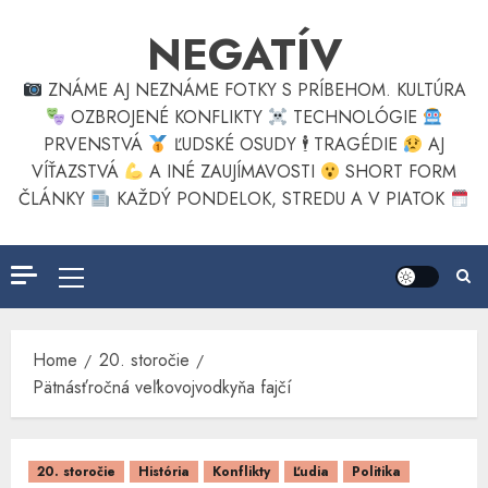
Skip
NEGATÍV
to
content
ZNÁME AJ NEZNÁME FOTKY S PRÍBEHOM. KULTÚRA
OZBROJENÉ KONFLIKTY
TECHNOLÓGIE
PRVENSTVÁ
ĽUDSKÉ OSUDY 🕴
TRAGÉDIE
AJ
VÍŤAZSTVÁ
A INÉ ZAUJÍMAVOSTI
SHORT FORM
ČLÁNKY
KAŽDÝ PONDELOK, STREDU A V PIATOK
Primary
Menu
Home
20. storočie
Pätnásťročná veľkovojvodkyňa fajčí
20. storočie
História
Konflikty
Ľudia
Politika