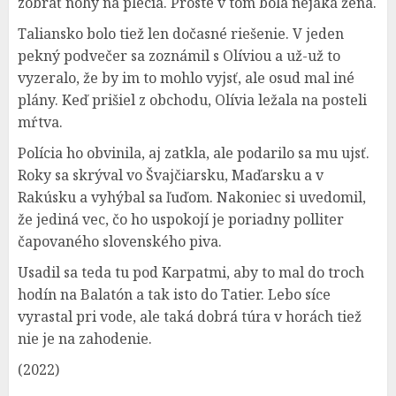
zobrať nohy na plecia. Proste v tom bola nejaká žena.
Taliansko bolo tiež len dočasné riešenie. V jeden
pekný podvečer sa zoznámil s Olíviou a už-už to
vyzeralo, že by im to mohlo vyjsť, ale osud mal iné
plány. Keď prišiel z obchodu, Olívia ležala na posteli
mŕtva.
Polícia ho obvinila, aj zatkla, ale podarilo sa mu ujsť.
Roky sa skrýval vo Švajčiarsku, Maďarsku a v
Rakúsku a vyhýbal sa ľuďom. Nakoniec si uvedomil,
že jediná vec, čo ho uspokojí je poriadny polliter
čapovaného slovenského piva.
Usadil sa teda tu pod Karpatmi, aby to mal do troch
hodín na Balatón a tak isto do Tatier. Lebo síce
vyrastal pri vode, ale taká dobrá túra v horách tiež
nie je na zahodenie.
(2022)