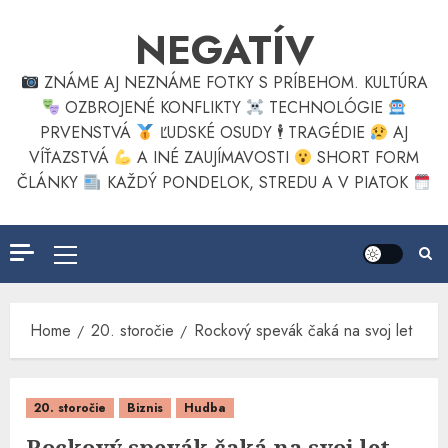
Skip
NEGATÍV
to
content
ZNÁME AJ NEZNÁME FOTKY S PRÍBEHOM. KULTÚRA
OZBROJENÉ KONFLIKTY
TECHNOLÓGIE
PRVENSTVÁ
ĽUDSKÉ OSUDY 🕴
TRAGÉDIE
AJ
VÍŤAZSTVÁ
A INÉ ZAUJÍMAVOSTI
SHORT FORM
ČLÁNKY
KAŽDÝ PONDELOK, STREDU A V PIATOK
Primary
Menu
Home
20. storočie
Rockový spevák čaká na svoj let
20. storočie
Biznis
Hudba
Rockový spevák čaká na svoj let