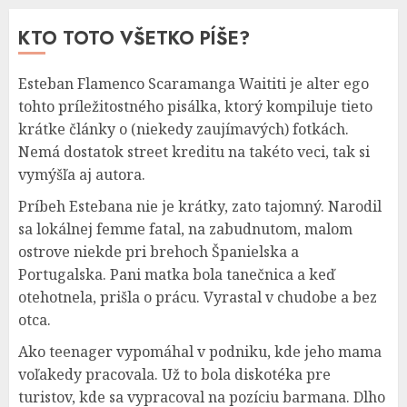
KTO TOTO VŠETKO PÍŠE?
Esteban Flamenco Scaramanga Waititi je alter ego
tohto príležitostného pisálka, ktorý kompiluje tieto
krátke články o (niekedy zaujímavých) fotkách.
Nemá dostatok street kreditu na takéto veci, tak si
vymýšľa aj autora.
Príbeh Estebana nie je krátky, zato tajomný. Narodil
sa lokálnej femme fatal, na zabudnutom, malom
ostrove niekde pri brehoch Španielska a
Portugalska. Pani matka bola tanečnica a keď
otehotnela, prišla o prácu. Vyrastal v chudobe a bez
otca.
Ako teenager vypomáhal v podniku, kde jeho mama
voľakedy pracovala. Už to bola diskotéka pre
turistov, kde sa vypracoval na pozíciu barmana. Dlho