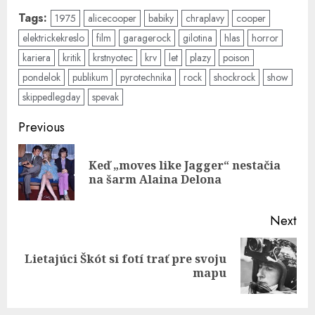
Tags:
1975
alicecooper
babiky
chraplavy
cooper
elektrickekreslo
film
garagerock
gilotina
hlas
horror
kariera
kritik
krstnyotec
krv
let
plazy
poison
pondelok
publikum
pyrotechnika
rock
shockrock
show
skippedlegday
spevak
Post
Previous
navigation
Keď „moves like Jagger“ nestačia
Pre
na šarm Alaina Delona
pos
Next
Lietajúci Škót si fotí trať pre svoju
Next
mapu
post: