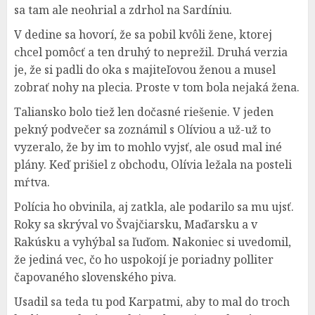
sa tam ale neohrial a zdrhol na Sardíniu.
V dedine sa hovorí, že sa pobil kvôli žene, ktorej
chcel pomôcť a ten druhý to neprežil. Druhá verzia
je, že si padli do oka s majiteľovou ženou a musel
zobrať nohy na plecia. Proste v tom bola nejaká žena.
Taliansko bolo tiež len dočasné riešenie. V jeden
pekný podvečer sa zoznámil s Olíviou a už-už to
vyzeralo, že by im to mohlo vyjsť, ale osud mal iné
plány. Keď prišiel z obchodu, Olívia ležala na posteli
mŕtva.
Polícia ho obvinila, aj zatkla, ale podarilo sa mu ujsť.
Roky sa skrýval vo Švajčiarsku, Maďarsku a v
Rakúsku a vyhýbal sa ľuďom. Nakoniec si uvedomil,
že jediná vec, čo ho uspokojí je poriadny polliter
čapovaného slovenského piva.
Usadil sa teda tu pod Karpatmi, aby to mal do troch