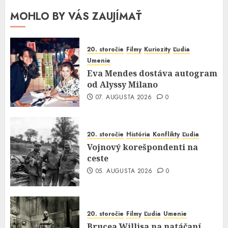
MOHLO BY VÁS ZAUJÍMAŤ
20. storočie
Filmy
Kuriozity
Ľudia
Umenie
Eva Mendes dostáva autogram
od Alyssy Milano
07. AUGUSTA 2026
0
20. storočie
História
Konflikty
Ľudia
Vojnový korešpondenti na
ceste
05. AUGUSTA 2026
0
20. storočie
Filmy
Ľudia
Umenie
Brucea Willisa na natáčaní