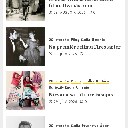
filmu Dvanásť opíc
03. AUGUSTA 2026
0
20. storočie
Filmy
Ľudia
Umenie
Na premiére filmu Firestarter
31. JÚLA 2026
0
20. storočie
Biznis
Hudba
Kultúra
Kuriozity
Ľudia
Umenie
Nirvana sa fotí pre časopis
29. JÚLA 2026
0
20. storočie
Ľudia
Prvenstvo
Šport