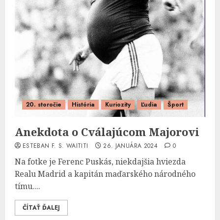
20. storočie
História
Kuriozity
Ľudia
Šport
Anekdota o Cválajúcom Majorovi
ESTEBAN F. S. WAITITI
26. JANUÁRA 2024
0
Na fotke je Ferenc Puskás, niekdajšia hviezda
Realu Madrid a kapitán maďarského národného
tímu....
ČÍTAŤ ĎALEJ