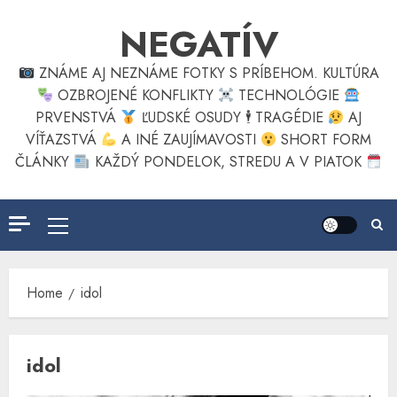
Skip
NEGATÍV
to
content
ZNÁME AJ NEZNÁME FOTKY S PRÍBEHOM. KULTÚRA
OZBROJENÉ KONFLIKTY
TECHNOLÓGIE
PRVENSTVÁ
ĽUDSKÉ OSUDY 🕴
TRAGÉDIE
AJ
VÍŤAZSTVÁ
A INÉ ZAUJÍMAVOSTI
SHORT FORM
ČLÁNKY
KAŽDÝ PONDELOK, STREDU A V PIATOK
Primary
Menu
Home
idol
idol