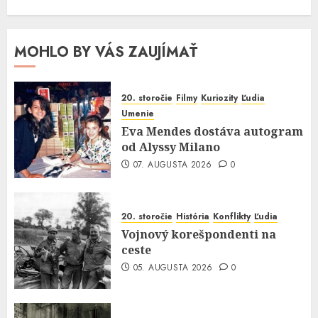
MOHLO BY VÁS ZAUJÍMAŤ
20. storočie
Filmy
Kuriozity
Ľudia
Umenie
Eva Mendes dostáva autogram
od Alyssy Milano
07. AUGUSTA 2026
0
20. storočie
História
Konflikty
Ľudia
Vojnový korešpondenti na
ceste
05. AUGUSTA 2026
0