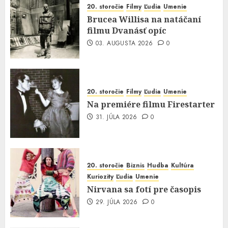
20. storočie
Filmy
Ľudia
Umenie
Brucea Willisa na natáčaní
filmu Dvanásť opíc
03. AUGUSTA 2026
0
20. storočie
Filmy
Ľudia
Umenie
Na premiére filmu Firestarter
31. JÚLA 2026
0
20. storočie
Biznis
Hudba
Kultúra
Kuriozity
Ľudia
Umenie
Nirvana sa fotí pre časopis
29. JÚLA 2026
0