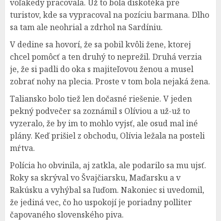
voľakedy pracovala. Už to bola diskotéka pre
turistov, kde sa vypracoval na pozíciu barmana. Dlho
sa tam ale neohrial a zdrhol na Sardíniu.
V dedine sa hovorí, že sa pobil kvôli žene, ktorej
chcel pomôcť a ten druhý to neprežil. Druhá verzia
je, že si padli do oka s majiteľovou ženou a musel
zobrať nohy na plecia. Proste v tom bola nejaká žena.
Taliansko bolo tiež len dočasné riešenie. V jeden
pekný podvečer sa zoznámil s Olíviou a už-už to
vyzeralo, že by im to mohlo vyjsť, ale osud mal iné
plány. Keď prišiel z obchodu, Olívia ležala na posteli
mŕtva.
Polícia ho obvinila, aj zatkla, ale podarilo sa mu ujsť.
Roky sa skrýval vo Švajčiarsku, Maďarsku a v
Rakúsku a vyhýbal sa ľuďom. Nakoniec si uvedomil,
že jediná vec, čo ho uspokojí je poriadny polliter
čapovaného slovenského piva.