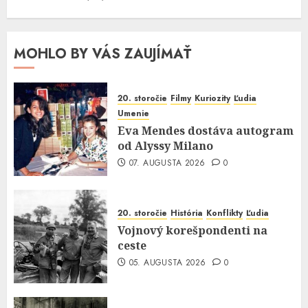
MOHLO BY VÁS ZAUJÍMAŤ
20. storočie
Filmy
Kuriozity
Ľudia
Umenie
Eva Mendes dostáva autogram
od Alyssy Milano
07. AUGUSTA 2026
0
20. storočie
História
Konflikty
Ľudia
Vojnový korešpondenti na
ceste
05. AUGUSTA 2026
0