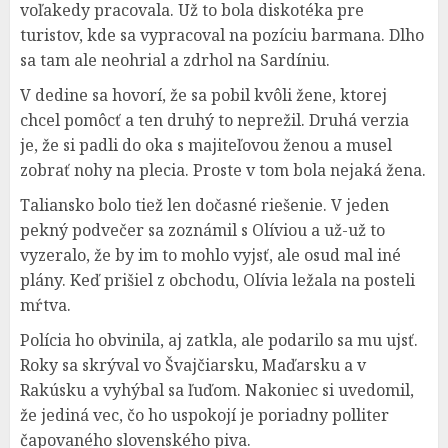
voľakedy pracovala. Už to bola diskotéka pre
turistov, kde sa vypracoval na pozíciu barmana. Dlho
sa tam ale neohrial a zdrhol na Sardíniu.
V dedine sa hovorí, že sa pobil kvôli žene, ktorej
chcel pomôcť a ten druhý to neprežil. Druhá verzia
je, že si padli do oka s majiteľovou ženou a musel
zobrať nohy na plecia. Proste v tom bola nejaká žena.
Taliansko bolo tiež len dočasné riešenie. V jeden
pekný podvečer sa zoznámil s Olíviou a už-už to
vyzeralo, že by im to mohlo vyjsť, ale osud mal iné
plány. Keď prišiel z obchodu, Olívia ležala na posteli
mŕtva.
Polícia ho obvinila, aj zatkla, ale podarilo sa mu ujsť.
Roky sa skrýval vo Švajčiarsku, Maďarsku a v
Rakúsku a vyhýbal sa ľuďom. Nakoniec si uvedomil,
že jediná vec, čo ho uspokojí je poriadny polliter
čapovaného slovenského piva.