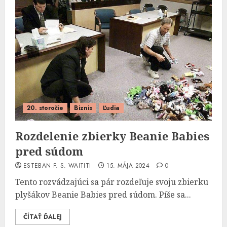
20. storočie
Biznis
Ľudia
Rozdelenie zbierky Beanie Babies
pred súdom
ESTEBAN F. S. WAITITI
15. MÁJA 2024
0
Tento rozvádzajúci sa pár rozdeľuje svoju zbierku
plyšákov Beanie Babies pred súdom. Píše sa...
ČÍTAŤ ĎALEJ