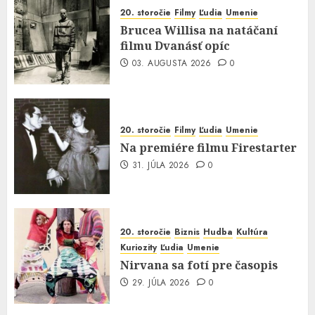
20. storočie
Filmy
Ľudia
Umenie
Brucea Willisa na natáčaní
filmu Dvanásť opíc
03. AUGUSTA 2026
0
20. storočie
Filmy
Ľudia
Umenie
Na premiére filmu Firestarter
31. JÚLA 2026
0
20. storočie
Biznis
Hudba
Kultúra
Kuriozity
Ľudia
Umenie
Nirvana sa fotí pre časopis
29. JÚLA 2026
0