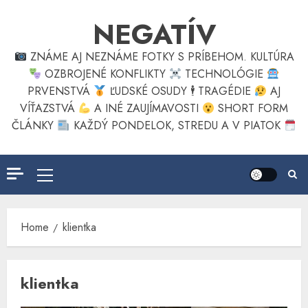
Skip
NEGATÍV
to
content
ZNÁME AJ NEZNÁME FOTKY S PRÍBEHOM. KULTÚRA
OZBROJENÉ KONFLIKTY
TECHNOLÓGIE
PRVENSTVÁ
ĽUDSKÉ OSUDY 🕴
TRAGÉDIE
AJ
VÍŤAZSTVÁ
A INÉ ZAUJÍMAVOSTI
SHORT FORM
ČLÁNKY
KAŽDÝ PONDELOK, STREDU A V PIATOK
Primary
Menu
Home
klientka
klientka