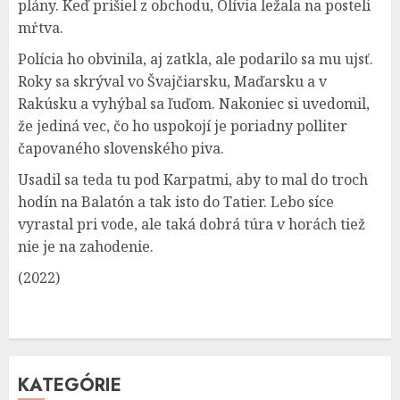
plány. Keď prišiel z obchodu, Olívia ležala na posteli
mŕtva.
Polícia ho obvinila, aj zatkla, ale podarilo sa mu ujsť.
Roky sa skrýval vo Švajčiarsku, Maďarsku a v
Rakúsku a vyhýbal sa ľuďom. Nakoniec si uvedomil,
že jediná vec, čo ho uspokojí je poriadny polliter
čapovaného slovenského piva.
Usadil sa teda tu pod Karpatmi, aby to mal do troch
hodín na Balatón a tak isto do Tatier. Lebo síce
vyrastal pri vode, ale taká dobrá túra v horách tiež
nie je na zahodenie.
(2022)
KATEGÓRIE