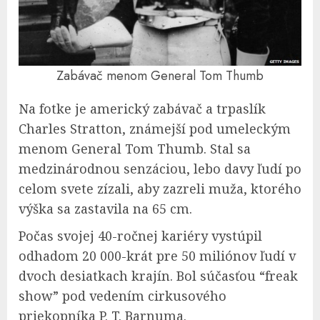
Zabávač menom General Tom Thumb
Na fotke je americký zabávač a trpaslík
Charles Stratton, známejší pod umeleckým
menom General Tom Thumb. Stal sa
medzinárodnou senzáciou, lebo davy ľudí po
celom svete zízali, aby zazreli muža, ktorého
výška sa zastavila na 65 cm.
Počas svojej 40-ročnej kariéry vystúpil
odhadom 20 000-krát pre 50 miliónov ľudí v
dvoch desiatkach krajín. Bol súčasťou “freak
show” pod vedením cirkusového
priekopníka P. T. Barnuma.