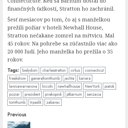
Connecticute. Keď sa Barnum dostal do
finančných ťažkostí, Stratton ho zachránil.
Šesť mesiacov po tom, čo aj s manželkou
prežili požiar v hoteli Newhall House,
Stratton nečakane zomrel na mŕtvicu. Mal
45 rokov. Na pohrebe sa zúčastnilo viac ako
20 000 ľudí. Jeho manželka ho prežila o 35
rokov.
Tags:
bielydom
charlesstratton
cirkus
connecticut
freakshow
generaltomthumb
jachta
kariera
laviniawarrenova
lincoln
newhallhouse
NewYork
piatok
poziar
prezident
priekopnik
ptbarnum
senzacia
tomthumb
trpaslik
zabavac
Post
Previous
navigation