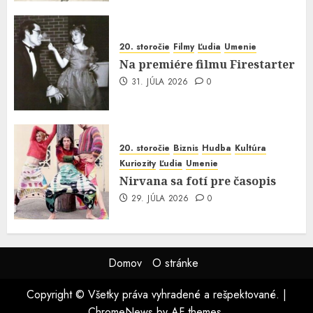
20. storočie
Filmy
Ľudia
Umenie
Na premiére filmu Firestarter
31. JÚLA 2026
0
20. storočie
Biznis
Hudba
Kultúra
Kuriozity
Ľudia
Umenie
Nirvana sa fotí pre časopis
29. JÚLA 2026
0
Domov
O stránke
Copyright © Všetky práva vyhradené a rešpektované.
|
ChromeNews
by AF themes.