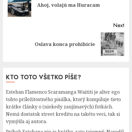
Pre
Ahoj, volajú ma Huracam
pos
Next
Next
Oslava konca prohibície
post:
KTO TOTO VŠETKO PÍŠE?
Esteban Flamenco Scaramanga Waititi je alter ego
tohto príležitostného pisálka, ktorý kompiluje tieto
krátke články o (niekedy zaujímavých) fotkách.
Nemá dostatok street kreditu na takéto veci, tak si
vymýšľa aj autora.
Príbeh Estebana nie je krátky, zato tajomný. Narodil