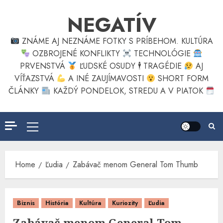
Skip
NEGATÍV
to
content
ZNÁME AJ NEZNÁME FOTKY S PRÍBEHOM. KULTÚRA
OZBROJENÉ KONFLIKTY
TECHNOLÓGIE
PRVENSTVÁ
ĽUDSKÉ OSUDY 🕴
TRAGÉDIE
AJ
VÍŤAZSTVÁ
A INÉ ZAUJÍMAVOSTI
SHORT FORM
ČLÁNKY
KAŽDÝ PONDELOK, STREDU A V PIATOK
Primary
Menu
Home
Ľudia
Zabávač menom General Tom Thumb
Biznis
História
Kultúra
Kuriozity
Ľudia
Zabávač menom General Tom