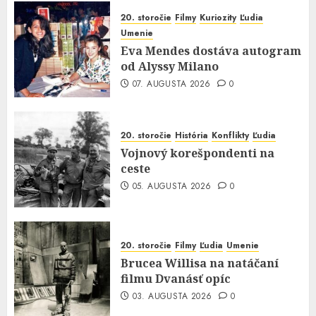
20. storočie
Filmy
Kuriozity
Ľudia
Umenie
Eva Mendes dostáva autogram
od Alyssy Milano
07. AUGUSTA 2026
0
20. storočie
História
Konflikty
Ľudia
Vojnový korešpondenti na
ceste
05. AUGUSTA 2026
0
20. storočie
Filmy
Ľudia
Umenie
Brucea Willisa na natáčaní
filmu Dvanásť opíc
03. AUGUSTA 2026
0