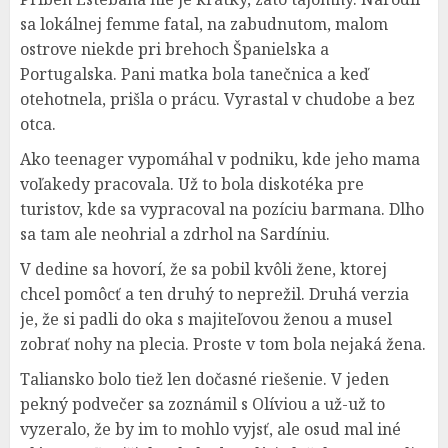
sa lokálnej femme fatal, na zabudnutom, malom
ostrove niekde pri brehoch Španielska a
Portugalska. Pani matka bola tanečnica a keď
otehotnela, prišla o prácu. Vyrastal v chudobe a bez
otca.
Ako teenager vypomáhal v podniku, kde jeho mama
voľakedy pracovala. Už to bola diskotéka pre
turistov, kde sa vypracoval na pozíciu barmana. Dlho
sa tam ale neohrial a zdrhol na Sardíniu.
V dedine sa hovorí, že sa pobil kvôli žene, ktorej
chcel pomôcť a ten druhý to neprežil. Druhá verzia
je, že si padli do oka s majiteľovou ženou a musel
zobrať nohy na plecia. Proste v tom bola nejaká žena.
Taliansko bolo tiež len dočasné riešenie. V jeden
pekný podvečer sa zoznámil s Olíviou a už-už to
vyzeralo, že by im to mohlo vyjsť, ale osud mal iné