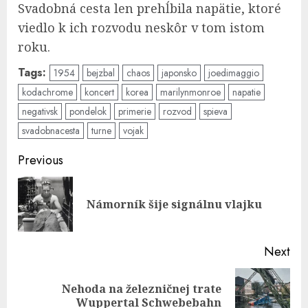
Svadobná cesta len prehĺbila napätie, ktoré
viedlo k ich rozvodu neskôr v tom istom
roku.
Tags:
1954
bejzbal
chaos
japonsko
joedimaggio
kodachrome
koncert
korea
marilynmonroe
napatie
negativsk
pondelok
primerie
rozvod
spieva
svadobnacesta
turne
vojak
Post
Previous
navigation
Pre
Námorník šije signálnu vlajku
pos
Next
Nehoda na železničnej trate
Next
Wuppertal Schwebebahn