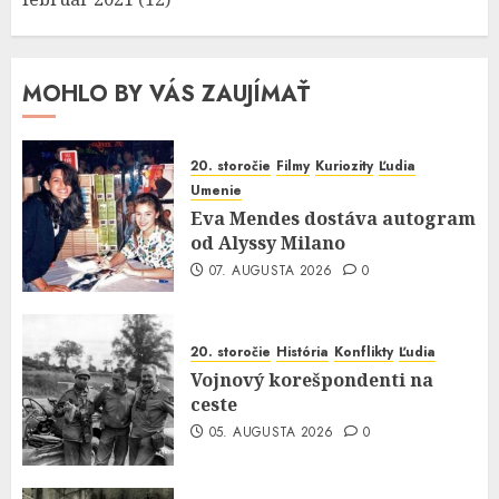
MOHLO BY VÁS ZAUJÍMAŤ
20. storočie
Filmy
Kuriozity
Ľudia
Umenie
Eva Mendes dostáva autogram
od Alyssy Milano
07. AUGUSTA 2026
0
20. storočie
História
Konflikty
Ľudia
Vojnový korešpondenti na
ceste
05. AUGUSTA 2026
0