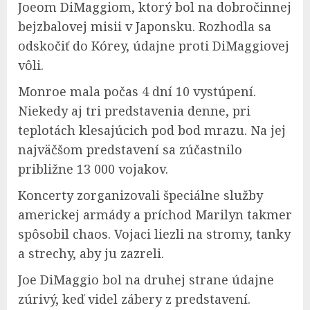
Joeom DiMaggiom, ktorý bol na dobročinnej
bejzbalovej misii v Japonsku. Rozhodla sa
odskočiť do Kórey, údajne proti DiMaggiovej
vôli.
Monroe mala počas 4 dní 10 vystúpení.
Niekedy aj tri predstavenia denne, pri
teplotách klesajúcich pod bod mrazu. Na jej
najväčšom predstavení sa zúčastnilo
približne 13 000 vojakov.
Koncerty zorganizovali špeciálne služby
americkej armády a príchod Marilyn takmer
spôsobil chaos. Vojaci liezli na stromy, tanky
a strechy, aby ju zazreli.
Joe DiMaggio bol na druhej strane údajne
zúrivý, keď videl zábery z predstavení.