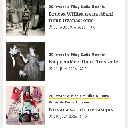
20. storočie
Filmy
Ľudia
Umenie
Brucea Willisa na natáčaní
filmu Dvanásť opíc
03. AUGUSTA 2026
0
20. storočie
Filmy
Ľudia
Umenie
Na premiére filmu Firestarter
31. JÚLA 2026
0
20. storočie
Biznis
Hudba
Kultúra
Kuriozity
Ľudia
Umenie
Nirvana sa fotí pre časopis
29. JÚLA 2026
0