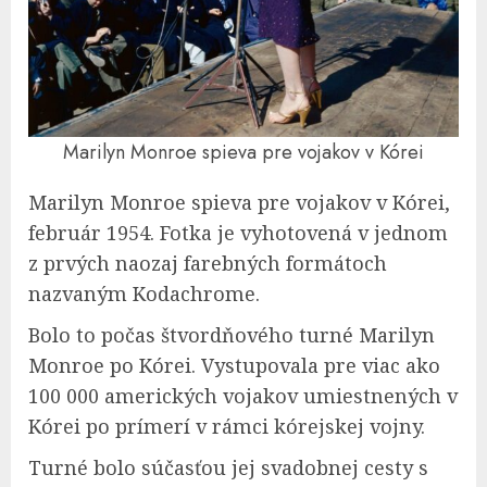
Marilyn Monroe spieva pre vojakov v Kórei
Marilyn Monroe spieva pre vojakov v Kórei,
február 1954. Fotka je vyhotovená v jednom
z prvých naozaj farebných formátoch
nazvaným Kodachrome.
Bolo to počas štvordňového turné Marilyn
Monroe po Kórei. Vystupovala pre viac ako
100 000 amerických vojakov umiestnených v
Kórei po prímerí v rámci kórejskej vojny.
Turné bolo súčasťou jej svadobnej cesty s