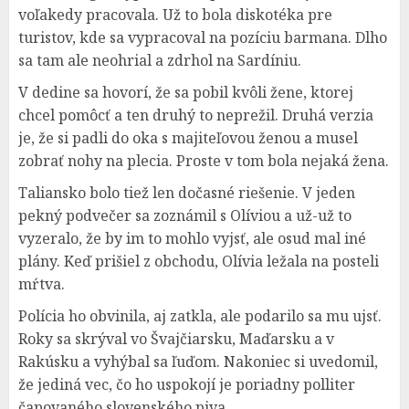
voľakedy pracovala. Už to bola diskotéka pre
turistov, kde sa vypracoval na pozíciu barmana. Dlho
sa tam ale neohrial a zdrhol na Sardíniu.
V dedine sa hovorí, že sa pobil kvôli žene, ktorej
chcel pomôcť a ten druhý to neprežil. Druhá verzia
je, že si padli do oka s majiteľovou ženou a musel
zobrať nohy na plecia. Proste v tom bola nejaká žena.
Taliansko bolo tiež len dočasné riešenie. V jeden
pekný podvečer sa zoznámil s Olíviou a už-už to
vyzeralo, že by im to mohlo vyjsť, ale osud mal iné
plány. Keď prišiel z obchodu, Olívia ležala na posteli
mŕtva.
Polícia ho obvinila, aj zatkla, ale podarilo sa mu ujsť.
Roky sa skrýval vo Švajčiarsku, Maďarsku a v
Rakúsku a vyhýbal sa ľuďom. Nakoniec si uvedomil,
že jediná vec, čo ho uspokojí je poriadny polliter
čapovaného slovenského piva.