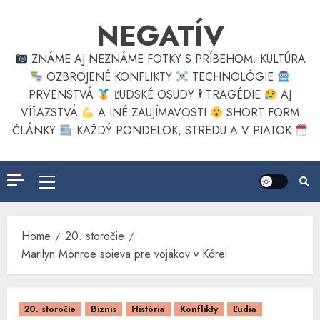
Skip
NEGATÍV
to
content
ZNÁME AJ NEZNÁME FOTKY S PRÍBEHOM. KULTÚRA
OZBROJENÉ KONFLIKTY
TECHNOLÓGIE
PRVENSTVÁ
ĽUDSKÉ OSUDY 🕴
TRAGÉDIE
AJ
VÍŤAZSTVÁ
A INÉ ZAUJÍMAVOSTI
SHORT FORM
ČLÁNKY
KAŽDÝ PONDELOK, STREDU A V PIATOK
Primary
Menu
Home
20. storočie
Marilyn Monroe spieva pre vojakov v Kórei
20. storočie
Biznis
História
Konflikty
Ľudia