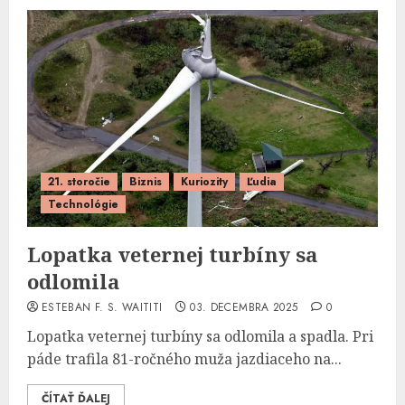
21. storočie
Biznis
Kuriozity
Ľudia
Technológie
Lopatka veternej turbíny sa
odlomila
ESTEBAN F. S. WAITITI
03. DECEMBRA 2025
0
Lopatka veternej turbíny sa odlomila a spadla. Pri
páde trafila 81-ročného muža jazdiaceho na...
ČÍTAŤ ĎALEJ