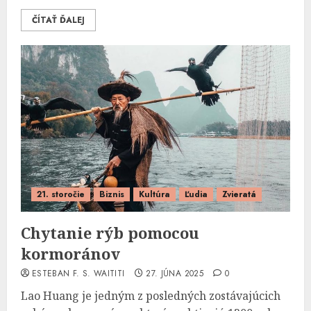
ČÍTAŤ ĎALEJ
21. storočie
Biznis
Kultúra
Ľudia
Zvieratá
Chytanie rýb pomocou
kormoránov
ESTEBAN F. S. WAITITI
27. JÚNA 2025
0
Lao Huang je jedným z posledných zostávajúcich