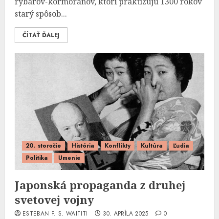
rybárov-kormoránov, ktorí praktizujú 1300 rokov
starý spôsob...
ČÍTAŤ ĎALEJ
20. storočie
História
Konflikty
Kultúra
Ľudia
Politika
Umenie
Japonská propaganda z druhej
svetovej vojny
ESTEBAN F. S. WAITITI
30. APRÍLA 2025
0