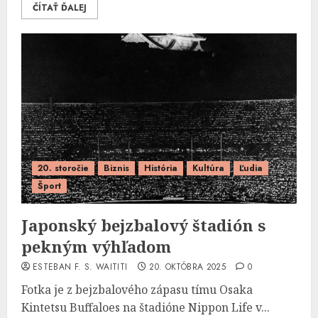
ČÍTAŤ ĎALEJ
20. storočie
Biznis
História
Kultúra
Ľudia
Šport
Japonský bejzbalový štadión s
pekným výhľadom
ESTEBAN F. S. WAITITI
20. OKTÓBRA 2025
0
Fotka je z bejzbalového zápasu tímu Osaka
Kintetsu Buffaloes na štadióne Nippon Life v...