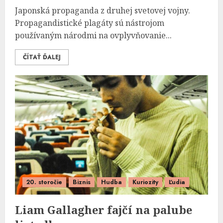
Japonská propaganda z druhej svetovej vojny.
Propagandistické plagáty sú nástrojom
používaným národmi na ovplyvňovanie...
ČÍTAŤ ĎALEJ
20. storočie
Biznis
Hudba
Kuriozity
Ľudia
Liam Gallagher fajčí na palube