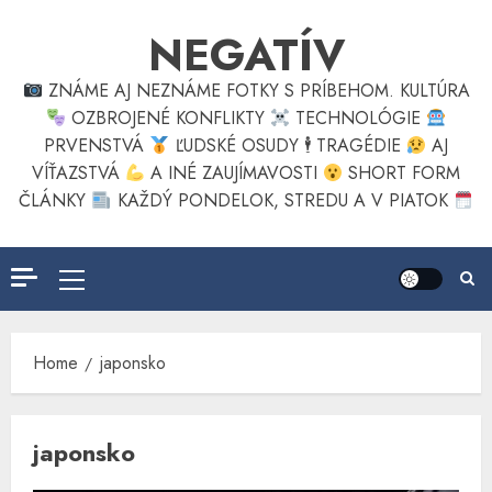
Skip
NEGATÍV
to
content
ZNÁME AJ NEZNÁME FOTKY S PRÍBEHOM. KULTÚRA
OZBROJENÉ KONFLIKTY
TECHNOLÓGIE
PRVENSTVÁ
ĽUDSKÉ OSUDY 🕴
TRAGÉDIE
AJ
VÍŤAZSTVÁ
A INÉ ZAUJÍMAVOSTI
SHORT FORM
ČLÁNKY
KAŽDÝ PONDELOK, STREDU A V PIATOK
Primary
Menu
Home
japonsko
japonsko