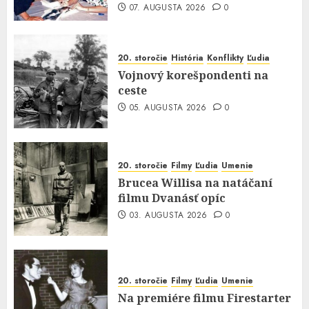
07. AUGUSTA 2026
0
20. storočie
História
Konflikty
Ľudia
Vojnový korešpondenti na
ceste
05. AUGUSTA 2026
0
20. storočie
Filmy
Ľudia
Umenie
Brucea Willisa na natáčaní
filmu Dvanásť opíc
03. AUGUSTA 2026
0
20. storočie
Filmy
Ľudia
Umenie
Na premiére filmu Firestarter