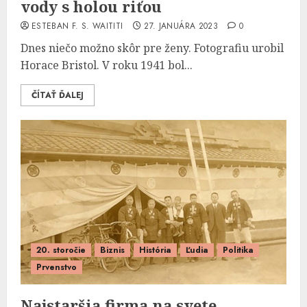
vody s holou riťou
ESTEBAN F. S. WAITITI
27. JANUÁRA 2023
0
Dnes niečo možno skôr pre ženy. Fotografiu urobil
Horace Bristol. V roku 1941 bol...
ČÍTAŤ ĎALEJ
20. storočie
Biznis
História
Ľudia
Politika
Prvenstvo
Najstaršia firma na svete