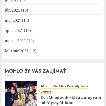
júl 2022
(3)
jún 2021
(13)
máj 2021
(13)
apríl 2021
(13)
marec 2021
(14)
február 2021
(12)
MOHLO BY VÁS ZAUJÍMAŤ
20. storočie
Filmy
Kuriozity
Ľudia
Umenie
Eva Mendes dostáva autogram
od Alyssy Milano