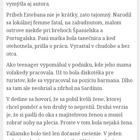
vymýšľa aj autora.
Príbeh Estebana nie je krátky, zato tajomný. Narodil
sa lokálnej femme fatal, na zabudnutom, malom
ostrove niekde pri brehoch Španielska a
Portugalska. Pani matka bola tanečnica a keď
otehotnela, prišla o prácu. Vyrastal v chudobe a bez
otca.
Ako teenager vypomáhal v podniku, kde jeho mama
voľakedy pracovala. Už to bola diskotéka pre
turistov, kde sa vypracoval na pozíciu barmana. Dlho
sa tam ale neohrial a zdrhol na Sardíniu.
V dedine sa hovorí, že sa pobil kvôli žene, ktorej
chcel pomôcť a ten druhý to neprežil. Druhá verzia
je, že si padli do oka s majiteľovou ženou a musel
zobrať nohy na plecia. Proste v tom bola nejaká žena.
Taliansko bolo tiež len dočasné riešenie. V jeden