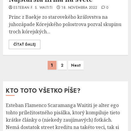
ESTEBAN F. S. WAITITI
18. NOVEMBRA 2022
0
Princ z Baekje zo starovekého kráľovstva na
juhozápade Kórejského polostrova pozval skupinu
troch kórejských...
ČÍTAŤ ĎALEJ
Stránkovanie
1
2
Next
príspevkov
KTO TOTO VŠETKO PÍŠE?
Esteban Flamenco Scaramanga Waititi je alter ego
tohto príležitostného pisálka, ktorý kompiluje tieto
krátke články o (niekedy zaujímavých) fotkách.
Nemá dostatok street kreditu na takéto veci, tak si