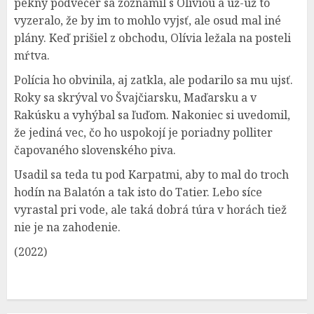
pekný podvečer sa zoznámil s Olíviou a už-už to
vyzeralo, že by im to mohlo vyjsť, ale osud mal iné
plány. Keď prišiel z obchodu, Olívia ležala na posteli
mŕtva.
Polícia ho obvinila, aj zatkla, ale podarilo sa mu ujsť.
Roky sa skrýval vo Švajčiarsku, Maďarsku a v
Rakúsku a vyhýbal sa ľuďom. Nakoniec si uvedomil,
že jediná vec, čo ho uspokojí je poriadny polliter
čapovaného slovenského piva.
Usadil sa teda tu pod Karpatmi, aby to mal do troch
hodín na Balatón a tak isto do Tatier. Lebo síce
vyrastal pri vode, ale taká dobrá túra v horách tiež
nie je na zahodenie.
(2022)