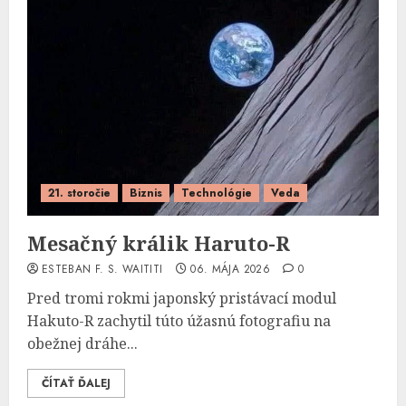
21. storočie
Biznis
Technológie
Veda
Mesačný králik Haruto-R
ESTEBAN F. S. WAITITI
06. MÁJA 2026
0
Pred tromi rokmi japonský pristávací modul
Hakuto-R zachytil túto úžasnú fotografiu na
obežnej dráhe...
ČÍTAŤ ĎALEJ