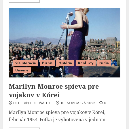
20. storočie
Biznis
História
Konflikty
Ľudia
Umenie
Marilyn Monroe spieva pre
vojakov v Kórei
ESTEBAN F. S. WAITITI
10. NOVEMBRA 2025
0
Marilyn Monroe spieva pre vojakov v Kórei,
február 1954. Fotka je vyhotovená v jednom...