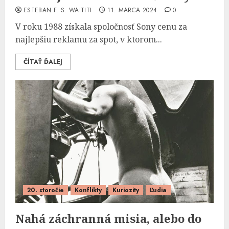
ESTEBAN F. S. WAITITI
11. MARCA 2024
0
V roku 1988 získala spoločnosť Sony cenu za
najlepšiu reklamu za spot, v ktorom...
ČÍTAŤ ĎALEJ
20. storočie
Konflikty
Kuriozity
Ľudia
Nahá záchranná misia, alebo do