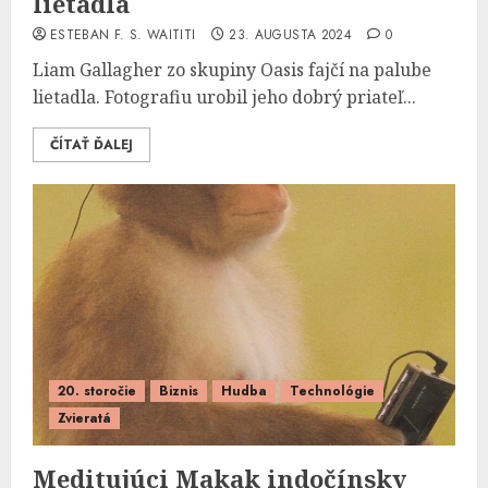
lietadla
ESTEBAN F. S. WAITITI
23. AUGUSTA 2024
0
Liam Gallagher zo skupiny Oasis fajčí na palube
lietadla. Fotografiu urobil jeho dobrý priateľ...
ČÍTAŤ ĎALEJ
20. storočie
Biznis
Hudba
Technológie
Zvieratá
Meditujúci Makak indočínsky