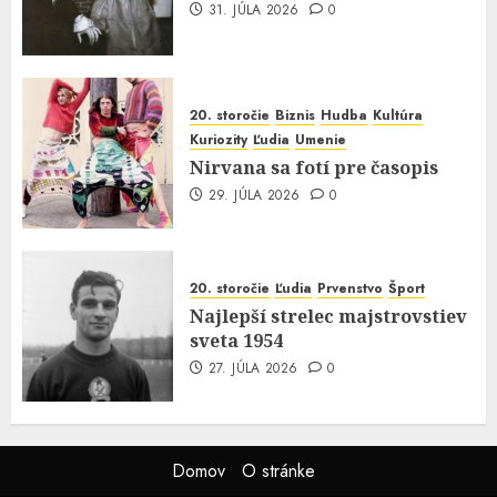
31. JÚLA 2026
0
20. storočie
Biznis
Hudba
Kultúra
Kuriozity
Ľudia
Umenie
Nirvana sa fotí pre časopis
29. JÚLA 2026
0
20. storočie
Ľudia
Prvenstvo
Šport
Najlepší strelec majstrovstiev
sveta 1954
27. JÚLA 2026
0
Domov
O stránke