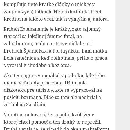
kompiluje tieto krátke články o (niekedy
zaujímavých) fotkách. Nemá dostatok street
kreditu na takéto veci, tak si vymýšľa aj autora.
Príbeh Estebana nie je krátky, zato tajomný.
Narodil sa lokálnej femme fatal, na
zabudnutom, malom ostrove niekde pri
brehoch Španielska a Portugalska. Pani matka
bola tanečnica a keď otehotnela, prišla o prácu.
Vyrastal v chudobe a bez otca.
Ako teenager vypomáhal v podniku, kde jeho
mama voľakedy pracovala. Už to bola
diskotéka pre turistov, kde sa vypracoval na
pozíciu barmana. Dlho sa tam ale neohrial a
zdrhol na Sardíniu.
V dedine sa hovorí, že sa pobil kvôli žene,
ktorej chcel pomôcť a ten druhý to neprežil.
Druhá verzia je, že si padli do oka s majiteľovou