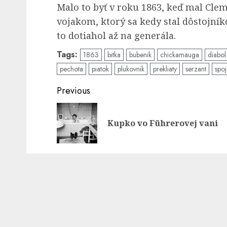
Malo to byť v roku 1863, keď mal Clem
vojakom, ktorý sa kedy stal dôstojní
to dotiahol až na generála.
Tags:
1863
bitka
bubenik
chickamauga
diabol
pechota
piatok
plukovnik
prekliaty
serzant
spoj
Post
Previous
navigation
Kupko vo Führerovej vani