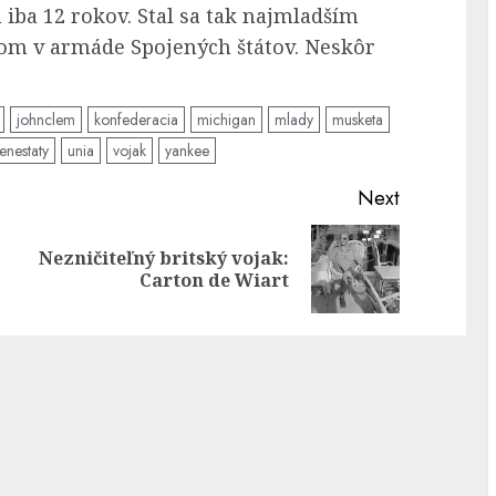
 iba 12 rokov. Stal sa tak najmladším
kom v armáde Spojených štátov. Neskôr
johnclem
konfederacia
michigan
mlady
musketa
enestaty
unia
vojak
yankee
Next
Nezničiteľný britský vojak:
Previous
Next
Carton de Wiart
post:
post: