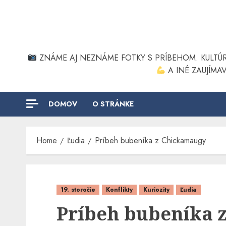
Skip
to
content
ZNÁME AJ NEZNÁME FOTKY S PRÍBEHOM. KULT
A INÉ ZAUJÍMA
DOMOV
O STRÁNKE
Home
Ľudia
Príbeh bubeníka z Chickamaugy
19. storočie
Konflikty
Kuriozity
Ľudia
Príbeh bubeníka 