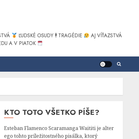
STVÁ
ĽUDSKÉ OSUDY 🕴
TRAGÉDIE
AJ VÍŤAZSTVÁ
DU A V PIATOK
KTO TOTO VŠETKO PÍŠE?
Esteban Flamenco Scaramanga Waititi je alter
ego tohto príležitostného pisálka, ktorý