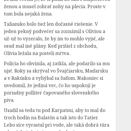
ženou a musel zobrať nohy na plecia. Proste v
tom bola nejaká žena.
Taliansko bolo tiež len dočasné riešenie. V
jeden pekný podvečer sa zoznámil s Olíviou a
už-už to vyzeralo, že by im to mohlo vyjsť, ale
osud mal iné plány. Keď prišiel z obchodu,
Olívia ležala na posteli mŕtva.
Polícia ho obvinila, aj zatkla, ale podarilo sa mu
ujsť. Roky sa skrýval vo Švajčiarsku, Maďarsku
a v Rakúsku a vyhýbal sa ľuďom. Nakoniec si
uvedomil, že jediná vec, čo ho uspokojí je
poriadny polliter čapovaného slovenského
piva.
Usadil sa teda tu pod Karpatmi, aby to mal do
troch hodín na Balatón a tak isto do Tatier.
Lebo síce vyrastal pri vode, ale taká dobrá túra