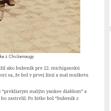
ka z Chickamaugy
úžil ako bubeník pre 22. michiganskú
rí sa, že bol v prvej línii a mal mušketu
l “prekliatym malým yankee diablom” a
ho zastrelil. Po bitke bol “bubeník z