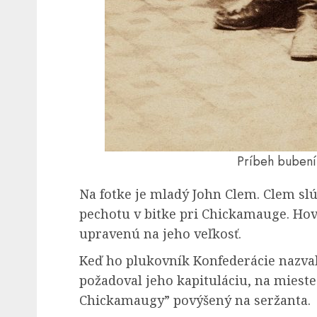
Príbeh bubení
Na fotke je mladý John Clem. Clem sl
pechotu v bitke pri Chickamauge. Hovo
upravenú na jeho veľkosť.
Keď ho plukovník Konfederácie nazva
požadoval jeho kapituláciu, na mieste 
Chickamaugy” povýšený na seržanta.