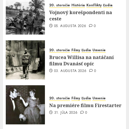
20. storočie
História
Konflikty
Ľudia
Vojnový korešpondenti na
ceste
05. AUGUSTA 2026
0
20. storočie
Filmy
Ľudia
Umenie
Brucea Willisa na natáčaní
filmu Dvanásť opíc
03. AUGUSTA 2026
0
20. storočie
Filmy
Ľudia
Umenie
Na premiére filmu Firestarter
31. JÚLA 2026
0