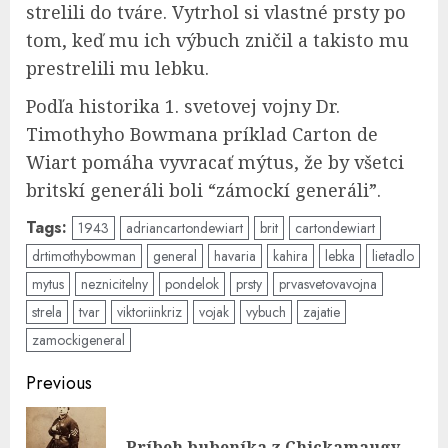
strelili do tváre. Vytrhol si vlastné prsty po
tom, keď mu ich výbuch zničil a takisto mu
prestrelili mu lebku.
Podľa historika 1. svetovej vojny Dr.
Timothyho Bowmana príklad Carton de
Wiart pomáha vyvracať mýtus, že by všetci
britskí generáli boli “zámockí generáli”.
Tags:
1943
adriancartondewiart
brit
cartondewiart
drtimothybowman
general
havaria
kahira
lebka
lietadlo
mytus
neznicitelny
pondelok
prsty
prvasvetovavojna
strela
tvar
viktoriinkriz
vojak
vybuch
zajatie
zamockigeneral
Post
Previous
navigation
Pre
Príbeh bubeníka z Chickamaugy