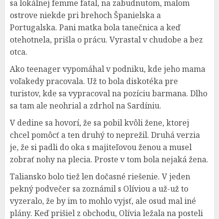
sa lokálnej femme fatal, na zabudnutom, malom
ostrove niekde pri brehoch Španielska a
Portugalska. Pani matka bola tanečnica a keď
otehotnela, prišla o prácu. Vyrastal v chudobe a bez
otca.
Ako teenager vypomáhal v podniku, kde jeho mama
voľakedy pracovala. Už to bola diskotéka pre
turistov, kde sa vypracoval na pozíciu barmana. Dlho
sa tam ale neohrial a zdrhol na Sardíniu.
V dedine sa hovorí, že sa pobil kvôli žene, ktorej
chcel pomôcť a ten druhý to neprežil. Druhá verzia
je, že si padli do oka s majiteľovou ženou a musel
zobrať nohy na plecia. Proste v tom bola nejaká žena.
Taliansko bolo tiež len dočasné riešenie. V jeden
pekný podvečer sa zoznámil s Olíviou a už-už to
vyzeralo, že by im to mohlo vyjsť, ale osud mal iné
plány. Keď prišiel z obchodu, Olívia ležala na posteli