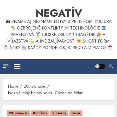
Skip
NEGATÍV
to
content
ZNÁME AJ NEZNÁME FOTKY S PRÍBEHOM. KULTÚRA
OZBROJENÉ KONFLIKTY
TECHNOLÓGIE
PRVENSTVÁ
ĽUDSKÉ OSUDY 🕴
TRAGÉDIE
AJ
VÍŤAZSTVÁ
A INÉ ZAUJÍMAVOSTI
SHORT FORM
ČLÁNKY
KAŽDÝ PONDELOK, STREDU A V PIATOK
Primary
Menu
Home
20. storočie
Nezničiteľný britský vojak: Carton de Wiart
20. storočie
Konflikty
Kuriozity
Ľudia