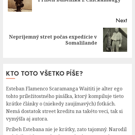
pos
Next
Nepríjemný stret počas expedície v
Next
Somalilande
post:
KTO TOTO VŠETKO PÍŠE?
Esteban Flamenco Scaramanga Waititi je alter ego
tohto príležitostného pisálka, ktorý kompiluje tieto
krátke články o (niekedy zaujímavých) fotkách.
Nemá dostatok street kreditu na takéto veci, tak si
vymýšľa aj autora.
Príbeh Estebana nie je krátky, zato tajomný. Narodil