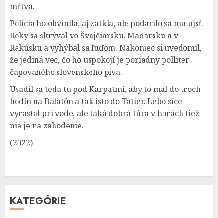
mŕtva.
Polícia ho obvinila, aj zatkla, ale podarilo sa mu ujsť.
Roky sa skrýval vo Švajčiarsku, Maďarsku a v
Rakúsku a vyhýbal sa ľuďom. Nakoniec si uvedomil,
že jediná vec, čo ho uspokojí je poriadny polliter
čapovaného slovenského piva.
Usadil sa teda tu pod Karpatmi, aby to mal do troch
hodín na Balatón a tak isto do Tatier. Lebo síce
vyrastal pri vode, ale taká dobrá túra v horách tiež
nie je na zahodenie.
(2022)
KATEGÓRIE