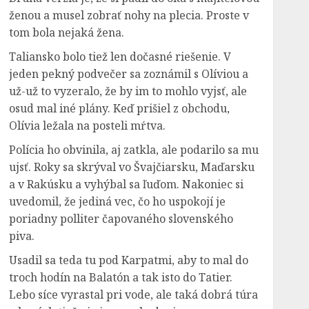
ženou a musel zobrať nohy na plecia. Proste v
tom bola nejaká žena.
Taliansko bolo tiež len dočasné riešenie. V
jeden pekný podvečer sa zoznámil s Olíviou a
už-už to vyzeralo, že by im to mohlo vyjsť, ale
osud mal iné plány. Keď prišiel z obchodu,
Olívia ležala na posteli mŕtva.
Polícia ho obvinila, aj zatkla, ale podarilo sa mu
ujsť. Roky sa skrýval vo Švajčiarsku, Maďarsku
a v Rakúsku a vyhýbal sa ľuďom. Nakoniec si
uvedomil, že jediná vec, čo ho uspokojí je
poriadny polliter čapovaného slovenského
piva.
Usadil sa teda tu pod Karpatmi, aby to mal do
troch hodín na Balatón a tak isto do Tatier.
Lebo síce vyrastal pri vode, ale taká dobrá túra