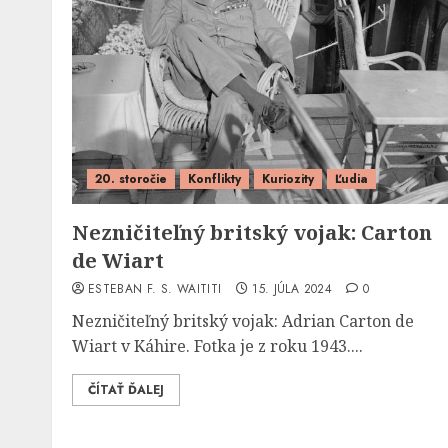
20. storočie
Konflikty
Kuriozity
Ľudia
Nezničiteľný britský vojak: Carton
de Wiart
ESTEBAN F. S. WAITITI
15. JÚLA 2024
0
Nezničiteľný britský vojak: Adrian Carton de
Wiart v Káhire. Fotka je z roku 1943....
ČÍTAŤ ĎALEJ