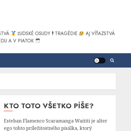
STVÁ
ĽUDSKÉ OSUDY 🕴
TRAGÉDIE
AJ VÍŤAZSTVÁ
DU A V PIATOK
KTO TOTO VŠETKO PÍŠE?
Esteban Flamenco Scaramanga Waititi je alter
ego tohto príležitostného pisálka, ktorý