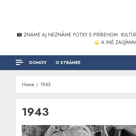
Skip
to
content
ZNÁME AJ NEZNÁME FOTKY S PRÍBEHOM. KULT
A INÉ ZAUJÍMA
DOMOV
O STRÁNKE
Home
1943
1943