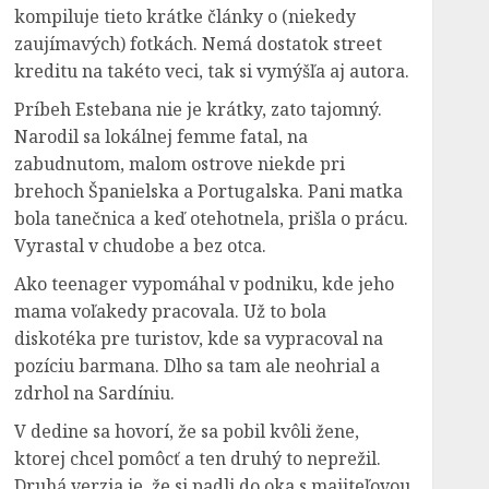
kompiluje tieto krátke články o (niekedy
zaujímavých) fotkách. Nemá dostatok street
kreditu na takéto veci, tak si vymýšľa aj autora.
Príbeh Estebana nie je krátky, zato tajomný.
Narodil sa lokálnej femme fatal, na
zabudnutom, malom ostrove niekde pri
brehoch Španielska a Portugalska. Pani matka
bola tanečnica a keď otehotnela, prišla o prácu.
Vyrastal v chudobe a bez otca.
Ako teenager vypomáhal v podniku, kde jeho
mama voľakedy pracovala. Už to bola
diskotéka pre turistov, kde sa vypracoval na
pozíciu barmana. Dlho sa tam ale neohrial a
zdrhol na Sardíniu.
V dedine sa hovorí, že sa pobil kvôli žene,
ktorej chcel pomôcť a ten druhý to neprežil.
Druhá verzia je, že si padli do oka s majiteľovou