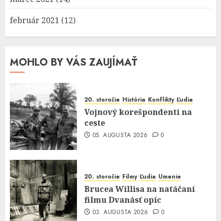
február 2021
(12)
MOHLO BY VÁS ZAUJÍMAŤ
20. storočie
História
Konflikty
Ľudia
Vojnový korešpondenti na
ceste
05. AUGUSTA 2026
0
20. storočie
Filmy
Ľudia
Umenie
Brucea Willisa na natáčaní
filmu Dvanásť opíc
03. AUGUSTA 2026
0