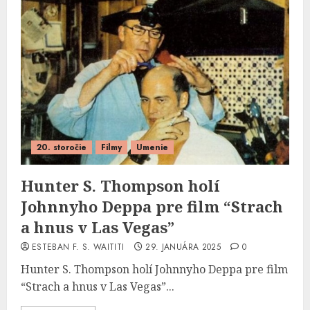
20. storočie
Filmy
Umenie
Hunter S. Thompson holí
Johnnyho Deppa pre film “Strach
a hnus v Las Vegas”
ESTEBAN F. S. WAITITI
29. JANUÁRA 2025
0
Hunter S. Thompson holí Johnnyho Deppa pre film
“Strach a hnus v Las Vegas”...