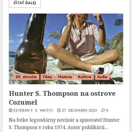
ČÍTAŤ ĎALEJ
20. storočie
Filmy
História
Kultúra
Ľudia
Hunter S. Thompson na ostrove
Cozumel
ESTEBAN F. S. WAITITI
27. DECEMBRA 2023
0
Na fotke legendárny novinár a spisovateľ Hunter
S. Thompson v roku 1974. Autor publikácií...