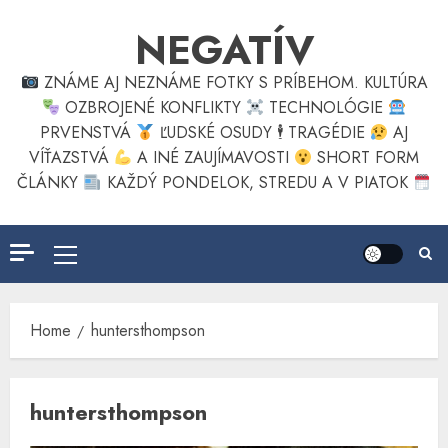
Skip
NEGATÍV
to
content
ZNÁME AJ NEZNÁME FOTKY S PRÍBEHOM. KULTÚRA
OZBROJENÉ KONFLIKTY
TECHNOLÓGIE
PRVENSTVÁ
ĽUDSKÉ OSUDY 🕴
TRAGÉDIE
AJ
VÍŤAZSTVÁ
A INÉ ZAUJÍMAVOSTI
SHORT FORM
ČLÁNKY
KAŽDÝ PONDELOK, STREDU A V PIATOK
Primary
Menu
Home
huntersthompson
huntersthompson