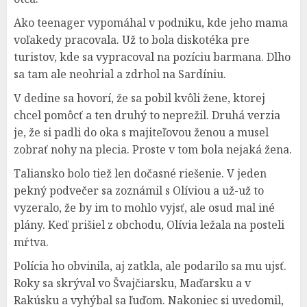
Ako teenager vypomáhal v podniku, kde jeho mama
voľakedy pracovala. Už to bola diskotéka pre
turistov, kde sa vypracoval na pozíciu barmana. Dlho
sa tam ale neohrial a zdrhol na Sardíniu.
V dedine sa hovorí, že sa pobil kvôli žene, ktorej
chcel pomôcť a ten druhý to neprežil. Druhá verzia
je, že si padli do oka s majiteľovou ženou a musel
zobrať nohy na plecia. Proste v tom bola nejaká žena.
Taliansko bolo tiež len dočasné riešenie. V jeden
pekný podvečer sa zoznámil s Olíviou a už-už to
vyzeralo, že by im to mohlo vyjsť, ale osud mal iné
plány. Keď prišiel z obchodu, Olívia ležala na posteli
mŕtva.
Polícia ho obvinila, aj zatkla, ale podarilo sa mu ujsť.
Roky sa skrýval vo Švajčiarsku, Maďarsku a v
Rakúsku a vyhýbal sa ľuďom. Nakoniec si uvedomil,