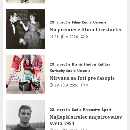
20. storočie
Filmy
Ľudia
Umenie
Na premiére filmu Firestarter
31. JÚLA 2026
0
20. storočie
Biznis
Hudba
Kultúra
Kuriozity
Ľudia
Umenie
Nirvana sa fotí pre časopis
29. JÚLA 2026
0
20. storočie
Ľudia
Prvenstvo
Šport
Najlepší strelec majstrovstiev
sveta 1954