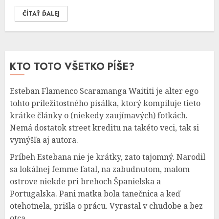
ČÍTAŤ ĎALEJ
KTO TOTO VŠETKO PÍŠE?
Esteban Flamenco Scaramanga Waititi je alter ego
tohto príležitostného pisálka, ktorý kompiluje tieto
krátke články o (niekedy zaujímavých) fotkách.
Nemá dostatok street kreditu na takéto veci, tak si
vymýšľa aj autora.
Príbeh Estebana nie je krátky, zato tajomný. Narodil
sa lokálnej femme fatal, na zabudnutom, malom
ostrove niekde pri brehoch Španielska a
Portugalska. Pani matka bola tanečnica a keď
otehotnela, prišla o prácu. Vyrastal v chudobe a bez
otca.