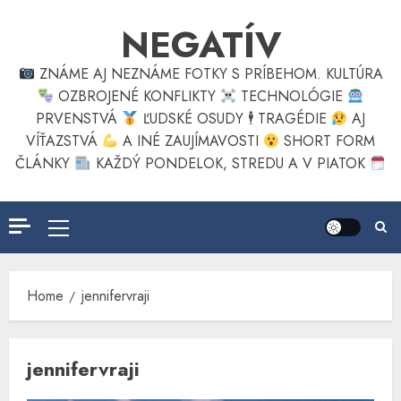
Skip
NEGATÍV
to
content
ZNÁME AJ NEZNÁME FOTKY S PRÍBEHOM. KULTÚRA
OZBROJENÉ KONFLIKTY
TECHNOLÓGIE
PRVENSTVÁ
ĽUDSKÉ OSUDY 🕴
TRAGÉDIE
AJ
VÍŤAZSTVÁ
A INÉ ZAUJÍMAVOSTI
SHORT FORM
ČLÁNKY
KAŽDÝ PONDELOK, STREDU A V PIATOK
Primary
Menu
Home
jennifervraji
jennifervraji