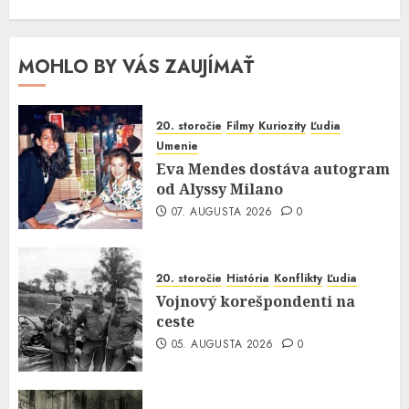
MOHLO BY VÁS ZAUJÍMAŤ
20. storočie
Filmy
Kuriozity
Ľudia
Umenie
Eva Mendes dostáva autogram
od Alyssy Milano
07. AUGUSTA 2026
0
20. storočie
História
Konflikty
Ľudia
Vojnový korešpondenti na
ceste
05. AUGUSTA 2026
0