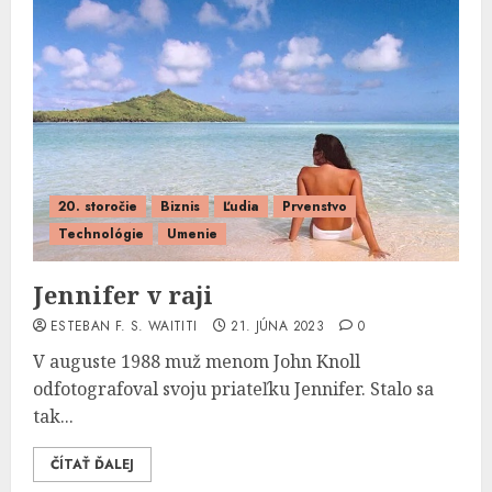
20. storočie
Biznis
Ľudia
Prvenstvo
Technológie
Umenie
Jennifer v raji
ESTEBAN F. S. WAITITI
21. JÚNA 2023
0
V auguste 1988 muž menom John Knoll
odfotografoval svoju priateľku Jennifer. Stalo sa
tak...
ČÍTAŤ ĎALEJ