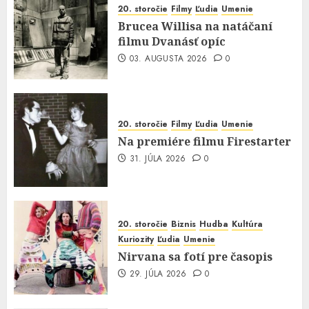
20. storočie
Filmy
Ľudia
Umenie
Brucea Willisa na natáčaní
filmu Dvanásť opíc
03. AUGUSTA 2026
0
20. storočie
Filmy
Ľudia
Umenie
Na premiére filmu Firestarter
31. JÚLA 2026
0
20. storočie
Biznis
Hudba
Kultúra
Kuriozity
Ľudia
Umenie
Nirvana sa fotí pre časopis
29. JÚLA 2026
0