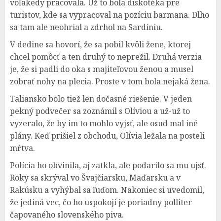
voľakedy pracovala. Už to bola diskotéka pre
turistov, kde sa vypracoval na pozíciu barmana. Dlho
sa tam ale neohrial a zdrhol na Sardíniu.
V dedine sa hovorí, že sa pobil kvôli žene, ktorej
chcel pomôcť a ten druhý to neprežil. Druhá verzia
je, že si padli do oka s majiteľovou ženou a musel
zobrať nohy na plecia. Proste v tom bola nejaká žena.
Taliansko bolo tiež len dočasné riešenie. V jeden
pekný podvečer sa zoznámil s Olíviou a už-už to
vyzeralo, že by im to mohlo vyjsť, ale osud mal iné
plány. Keď prišiel z obchodu, Olívia ležala na posteli
mŕtva.
Polícia ho obvinila, aj zatkla, ale podarilo sa mu ujsť.
Roky sa skrýval vo Švajčiarsku, Maďarsku a v
Rakúsku a vyhýbal sa ľuďom. Nakoniec si uvedomil,
že jediná vec, čo ho uspokojí je poriadny polliter
čapovaného slovenského piva.